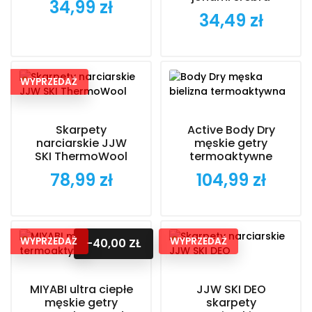
34,99 zł
Cena
34,49 zł
Cena
WYPRZEDAŻ
Skarpety
Active Body Dry
narciarskie JJW
męskie getry
SKI ThermoWool
termoaktywne
78,99 zł
104,99 zł
Cena
Cena
WYPRZEDAŻ
WYPRZEDAŻ
-40,00 ZŁ
MIYABI ultra ciepłe
JJW SKI DEO
męskie getry
skarpety