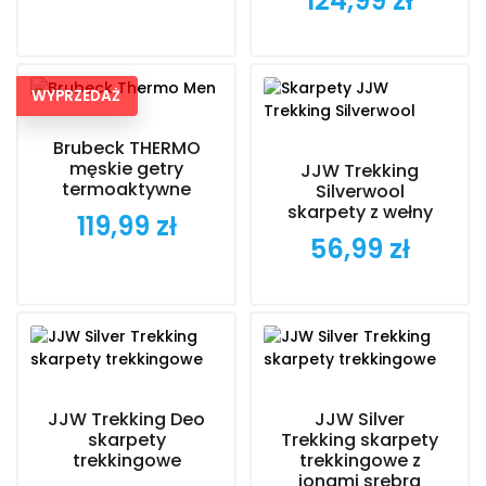
124,99 zł
WYPRZEDAŻ
Brubeck THERMO
męskie getry
JJW Trekking
termoaktywne
Silverwool
skarpety z wełny
119,99 zł
Cena
56,99 zł
Cena
JJW Trekking Deo
JJW Silver
skarpety
Trekking skarpety
trekkingowe
trekkingowe z
jonami srebra