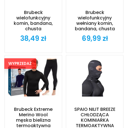
Brubeck
Brubeck
wielofunkcyjny
wielofunkcyjny
komin, bandana,
wełniany komin,
chusta
bandana, chusta
38,49 zł
69,99 zł
Cena
Cena
WYPRZEDAŻ
Brubeck Extreme
SPAIO NILIT BREEZE
Merino Wool
CHŁODZĄCA
męska bielizna
KOMINIARKA
termoaktywna
TERMOAKTYWNA