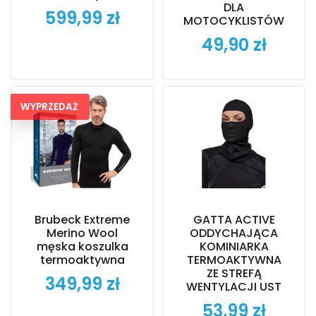
DLA
599,99 zł
Cena
MOTOCYKLISTÓW
49,90 zł
Cena
WYPRZEDAŻ
Brubeck Extreme
GATTA ACTIVE
Merino Wool
ODDYCHAJĄCA
męska koszulka
KOMINIARKA
termoaktywna
TERMOAKTYWNA
ZE STREFĄ
349,99 zł
Cena
WENTYLACJI UST
53,99 zł
Cena