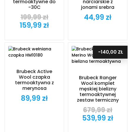
termoaktywne do
narciarskie z
-30C
jonami srebra
44,99 zł
199,99 zł
Cena
Cena
Cena
159,99 zł
podstawowa
-140,00 ZŁ
Brubeck Active
Wool czapka
Brubeck Ranger
termoaktywna z
Wool komplet
merynosa
męskiej bielizny
termoaktywnej
89,99 zł
Cena
zestaw termiczny
679,99 zł
Cena
Cena
539,99 zł
podstawowa