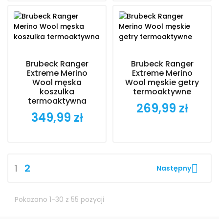
Brubeck Ranger
Brubeck Ranger
Extreme Merino
Extreme Merino
Wool męska
Wool męskie getry
koszulka
termoaktywne
termoaktywna
269,99 zł
Cena
349,99 zł
Cena
1
2

Następny
Pokazano 1-30 z 55 pozycji