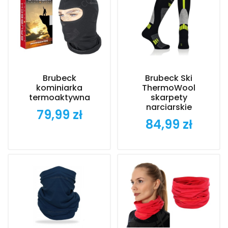
Brubeck
Brubeck Ski
kominiarka
ThermoWool
termoaktywna
skarpety
narciarskie
79,99 zł
Cena
84,99 zł
Cena