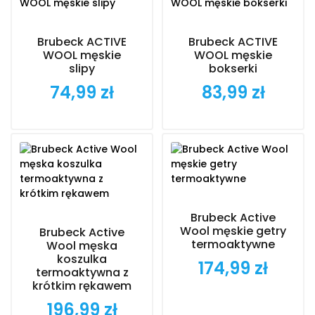
Brubeck ACTIVE
Brubeck ACTIVE
WOOL męskie
WOOL męskie
slipy
bokserki
74,99 zł
83,99 zł
Cena
Cena
Brubeck Active
Wool męskie getry
Brubeck Active
termoaktywne
Wool męska
koszulka
174,99 zł
Cena
termoaktywna z
krótkim rękawem
196,99 zł
Cena