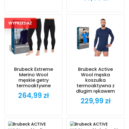
WYPRZEDAŻ
Brubeck Extreme
Brubeck Active
Merino Wool
Wool męska
męskie getry
koszulka
termoaktywne
termoaktywna z
długim rękawem
264,99 zł
Cena
229,99 zł
Cena