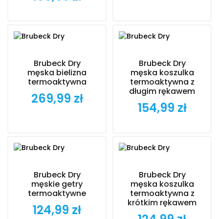
Brubeck Dry
Brubeck Dry
męska bielizna
męska koszulka
termoaktywna
termoaktywna z
długim rękawem
269,99 zł
Cena
154,99 zł
Cena
Brubeck Dry
Brubeck Dry
męskie getry
męska koszulka
termoaktywne
termoaktywna z
krótkim rękawem
124,99 zł
Cena
Cena