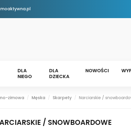
rmoaktywna.pl
DLA
DLA
NOWOŚCI
WYP
NIEGO
DZIECKA
enno-zimowa
Męska
Skarpety
Narciarskie / snowboard
ARCIARSKIE / SNOWBOARDOWE