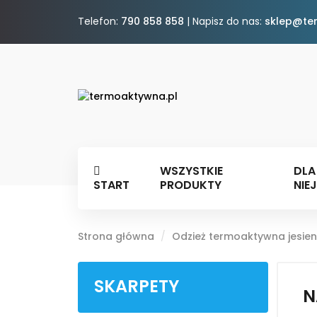
Telefon:
790 858 858
| Napisz do nas:
sklep@te
WSZYSTKIE
DLA
START
PRODUKTY
NIEJ
Strona główna
Odzież termoaktywna jesi
SKARPETY
N