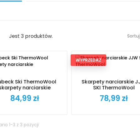
Jest 3 produktów.
Sortuj
WYPRZEDAŻ
ubeck Ski ThermoWool
Skarpety narciarskie 
skarpety narciarskie
SKI ThermoWool
84,99 zł
78,99 zł
Cena
Cena
no 1-3 z 3 pozycji