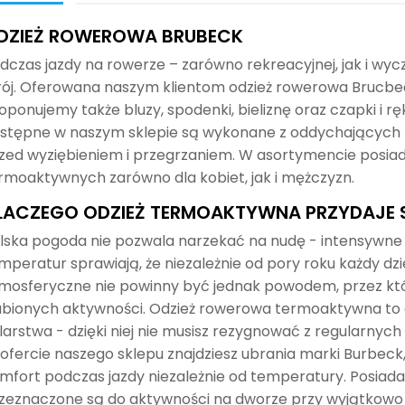
DZIEŻ ROWEROWA BRUBECK
dczas jazdy na rowerze – zarówno rekreacyjnej, jak i wy
rój. Oferowana naszym klientom odzież rowerowa Brucbeck 
oponujemy także bluzy, spodenki, bieliznę oraz czapki i r
stępne w naszym sklepie są wykonane z oddychających m
zed wyziębieniem i przegrzaniem. W asortymencie posia
rmoaktywnych zarówno dla kobiet, jak i mężczyzn.
LACZEGO ODZIEŻ TERMOAKTYWNA PRZYDAJE 
lska pogoda nie pozwala narzekać na nudę - intensywne 
mperatur sprawiają, że niezależnie od pory roku każdy d
mosferyczne nie powinny być jednak powodem, przez któr
ubionych aktywności. Odzież rowerowa termoaktywna to 
larstwa - dzięki niej nie musisz rezygnować z regularnych
ofercie naszego sklepu znajdziesz ubrania marki Burbec
mfort podczas jazdy niezależnie od temperatury. Posiad
zeznaczone są do aktywności na dworze przy wyjątkowo si