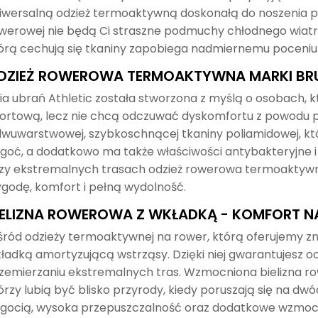
iwersalną odzież termoaktywną doskonałą do noszenia prze
werowej nie będą Ci straszne podmuchy chłodnego wiatru
órą cechują się tkaniny zapobiega nadmiernemu poceniu 
DZIEŻ ROWEROWA TERMOAKTYWNA MARKI BRU
nia ubrań Athletic została stworzona z myślą o osobach, 
ortową, lecz nie chcą odczuwać dyskomfortu z powodu pot
dwuwarstwowej, szybkoschnącej tkaniny poliamidowej, kt
lgoć, a dodatkowo ma także właściwości antybakteryjne i
zy ekstremalnych trasach odzież rowerowa termoaktyw
godę, komfort i pełną wydolność.
IELIZNA ROWEROWA Z WKŁADKĄ - KOMFORT 
ród odzieży termoaktywnej na rower, którą oferujemy zna
ładką amortyzującą wstrząsy. Dzięki niej gwarantujesz oc
zemierzaniu ekstremalnych tras. Wzmocniona bielizna ro
órzy lubią być blisko przyrody, kiedy poruszają się na d
lgocią, wysoka przepuszczalność oraz dodatkowe wzmoc