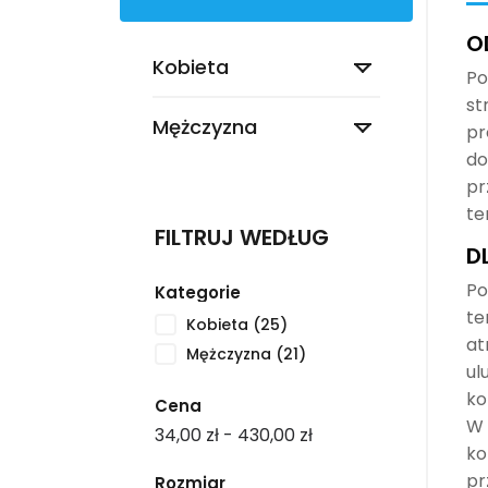
O

Kobieta
Po
st

Mężczyzna
pr
do
pr
te
FILTRUJ WEDŁUG
D
Po
Kategorie
te
Kobieta
(25)
at
Mężczyzna
(21)
ul
ko
Cena
W 
34,00 zł - 430,00 zł
ko
pr
Rozmiar