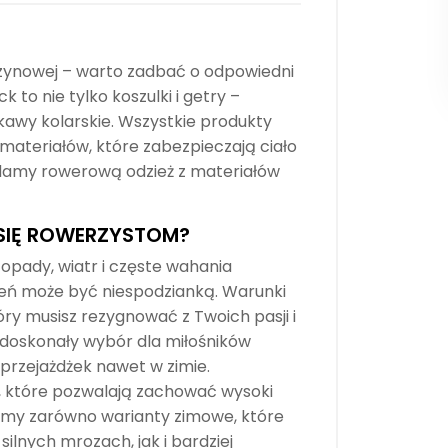
czynowej – warto zadbać o odpowiedni
to nie tylko koszulki i getry –
ękawy kolarskie. Wszystkie produkty
ateriałów, które zabezpieczają ciało
damy rowerową odzież z materiałów
SIĘ ROWERZYSTOM?
opady, wiatr i częste wahania
zień może być niespodzianką. Warunki
y musisz rezygnować z Twoich pasji i
doskonały wybór dla miłośników
 przejażdżek nawet w zimie.
k, które pozwalają zachować wysoki
amy zarówno warianty zimowe, które
lnych mrozach, jak i bardziej