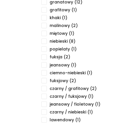
granatowy
(12)
grafitowy
(1)
khaki
(1)
malinowy
(2)
B
miętowy
(1)
niebieski
(8)
popielaty
(1)
fuksja
(2)
jeansowy
(1)
ciemno-niebieski
(1)
fuksjowy
(2)
czarny / grafitowy
(2)
czarny / fuksjowy
(1)
B
jeansowy / fioletowy
(1)
W
czarny / niebieski
(1)
te
ter
lawendowy
(1)