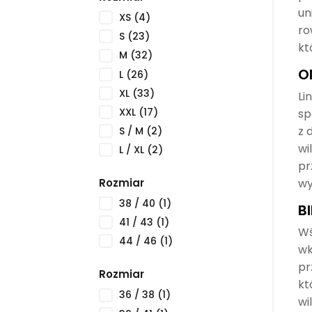
un
XS
(4)
ro
S
(23)
kt
M
(32)
O
L
(26)
XL
(33)
Li
XXL
(17)
sp
z 
S / M
(2)
wi
L / XL
(2)
pr
wy
Rozmiar
38 / 40
(1)
B
41 / 43
(1)
Wś
44 / 46
(1)
wk
pr
Rozmiar
kt
36 / 38
(1)
wi