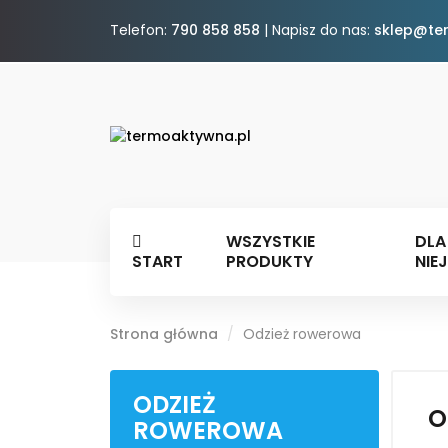
Telefon:
790 858 858
| Napisz do nas:
sklep@te
WSZYSTKIE
DLA
START
PRODUKTY
NIEJ
Strona główna
Odzież rowerowa
ODZIEŻ
O
ROWEROWA