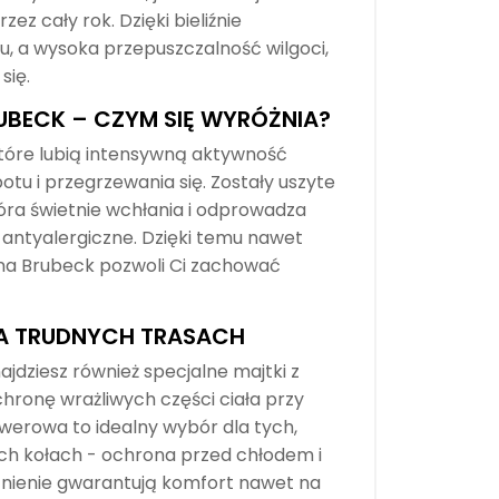
z cały rok. Dzięki bieliźnie
, a wysoka przepuszczalność wilgoci,
się.
BECK – CZYM SIĘ WYRÓŻNIA?
które lubią intensywną aktywność
u i przegrzewania się. Zostały uszyte
óra świetnie wchłania i odprowadza
 antyalergiczne. Dzięki temu nawet
na Brubeck pozwoli Ci zachować
NA TRUDNYCH TRASACH
jdziesz również specjalne majtki z
hronę wrażliwych części ciała przy
werowa to idealny wybór dla tych,
wóch kołach - ochrona przed chłodem i
nienie gwarantują komfort nawet na