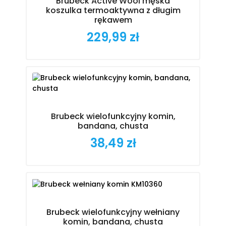
Brubeck Active Wool męska
koszulka termoaktywna z długim
rękawem
229,99 zł
Cena
Brubeck wielofunkcyjny komin,
bandana, chusta
38,49 zł
Cena
Brubeck wielofunkcyjny wełniany
komin, bandana, chusta