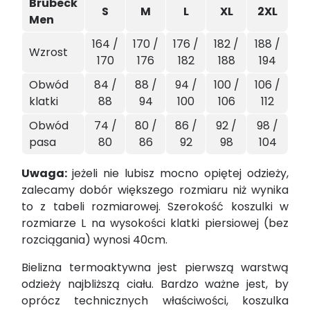
Brubeck
S
M
L
XL
2XL
Men
164 /
170 /
176 /
182 /
188 /
Wzrost
170
176
182
188
194
Obwód
84 /
88 /
94 /
100 /
106 /
klatki
88
94
100
106
112
Obwód
74 /
80 /
86 /
92 /
98 /
pasa
80
86
92
98
104
Uwaga
:
jeżeli nie lubisz mocno opiętej odzieży,
zalecamy dobór większego rozmiaru niż wynika
to z tabeli rozmiarowej. Szerokość koszulki w
rozmiarze L na wysokości klatki piersiowej (bez
rozciągania) wynosi 40cm.
Bielizna termoaktywna jest pierwszą warstwą
odzieży najbliższą ciału. Bardzo ważne jest, by
oprócz technicznych właściwości, koszulka