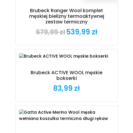
Brubeck Ranger Wool komplet
męskiej bielizny termoaktywnej
zestaw termiczny
539,99 zł
679,99 zł
Cena
Cena
podstawowa
Brubeck ACTIVE WOOL męskie
bokserki
83,99 zł
Cena