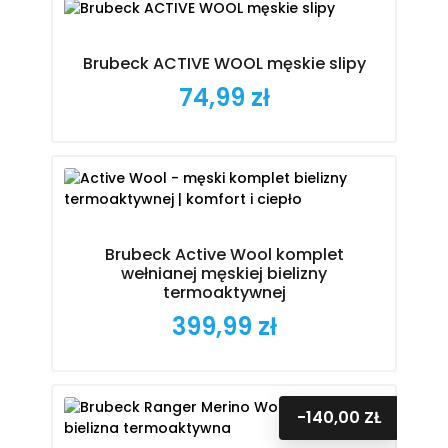
Brubeck ACTIVE WOOL męskie slipy
74,99 zł
Cena
Brubeck Active Wool komplet
wełnianej męskiej bielizny
termoaktywnej
399,99 zł
Cena
-140,00 ZŁ