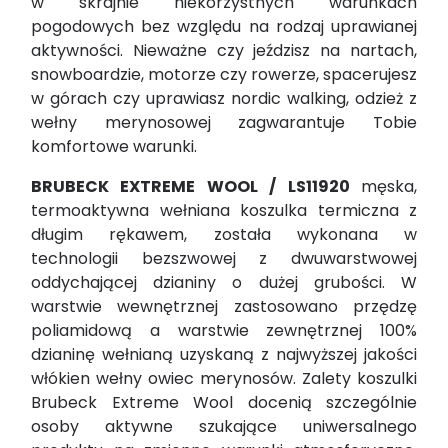
w skrajnie niekorzystnych warunkach
pogodowych bez względu na rodzaj uprawianej
aktywności. Nieważne czy jeździsz na nartach,
snowboardzie, motorze czy rowerze, spacerujesz
w górach czy uprawiasz nordic walking, odzież z
wełny merynosowej zagwarantuje Tobie
komfortowe warunki.
BRUBECK EXTREME WOOL / LS11920
męska,
termoaktywna wełniana koszulka termiczna z
długim rękawem, została wykonana w
technologii bezszwowej z dwuwarstwowej
oddychającej dzianiny o dużej grubości. W
warstwie wewnętrznej zastosowano przędzę
poliamidową a warstwie zewnętrznej 100%
dzianinę wełnianą uzyskaną z najwyższej jakości
włókien wełny owiec merynosów. Zalety koszulki
Brubeck Extreme Wool docenią szczególnie
osoby aktywne szukające uniwersalnego