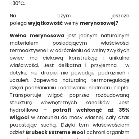
-30°C.
Na czym jeszcze
polega
wyjątkowość
wełny
merynosowej?
Wełna merynosowa
jest jednym naturalnym
materiałem posiadającym właściwości
termoaktywne i w odróżnieniu od wełny zwykłych
owiec ma ciekawą konstrukcję i unikalne
właściwości. Jest delikatna i przyjemna w
dotyku, nie drapie, nie powoduje podrażnień i
uczuleń. Zapewnia naturalną termoregulację
dzięki pochłanianiu i oddawaniu nadmiaru ciepła.
Transportuje wilgoć poprzez rozbudowaną
strukturę wewnętrznych kanalików. Jest
hydrofilowa –
potrafi wchłonąć aż 35%
wilgoci
w stosunku do masy własnej, cały czas
pozostając suchą. Dzięki tym właściwościom
odzież
Brubeck Extreme Wool
ochroni organizm