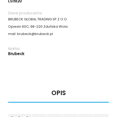
LS11920
Dane producenta
BRUBECK GLOBAL TRADING SP Z O.O
Opiesin 60C, 98-220 Zduńska Wola
mail: brubeck@brubeck.pl
Marka
Brubeck
OPIS