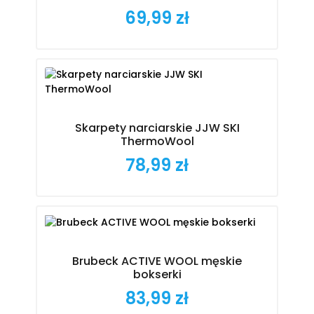
69,99 zł
Cena
Skarpety narciarskie JJW SKI
ThermoWool
78,99 zł
Cena
Brubeck ACTIVE WOOL męskie
bokserki
83,99 zł
Cena