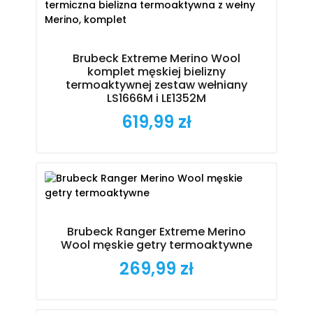
Brubeck Extreme Merino Wool
komplet męskiej bielizny
termoaktywnej zestaw wełniany
LS1666M i LE1352M
619,99 zł
Cena
Brubeck Ranger Extreme Merino
Wool męskie getry termoaktywne
269,99 zł
Cena