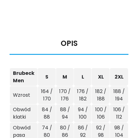
OPIS
Brubeck
S
M
L
XL
2XL
Men
164 /
170 /
176 /
182 /
188 /
Wzrost
170
176
182
188
194
Obwód
84 /
88 /
94 /
100 /
106 /
klatki
88
94
100
106
112
Obwód
74 /
80 /
86 /
92 /
98 /
pasa
80
86
92
98
104