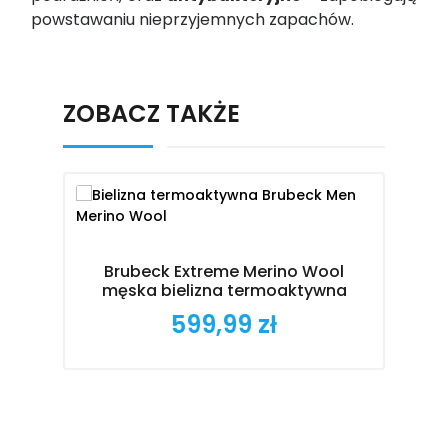
powstawaniu nieprzyjemnych zapachów.
ZOBACZ TAKŻE
Brubeck Extreme Merino Wool
B
męska bielizna termoaktywna
599,99 zł
Cena