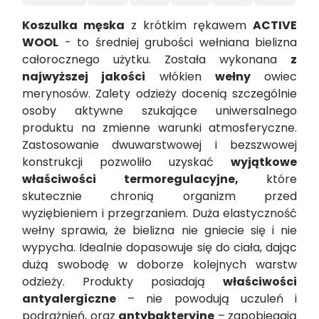
Koszulka męska
z krótkim rękawem
ACTIVE
WOOL
- to średniej grubości wełniana bielizna
całorocznego użytku. Została wykonana
z
najwyższej jakości
włókien
wełny
owiec
merynosów. Zalety odzieży docenią szczególnie
osoby aktywne szukające uniwersalnego
produktu na zmienne warunki atmosferyczne.
Zastosowanie dwuwarstwowej i bezszwowej
konstrukcji pozwoliło uzyskać
wyjątkowe
właściwości termoregulacyjne,
które
skutecznie chronią organizm przed
wyziębieniem i przegrzaniem. Duża elastyczność
wełny sprawia, że bielizna nie gniecie się i nie
wypycha. Idealnie dopasowuje się do ciała, dając
dużą swobodę w doborze kolejnych warstw
odzieży. Produkty posiadają
właściwości
antyalergiczne
– nie powodują uczuleń i
podrażnień, oraz
antybakteryjne
– zapobiegają