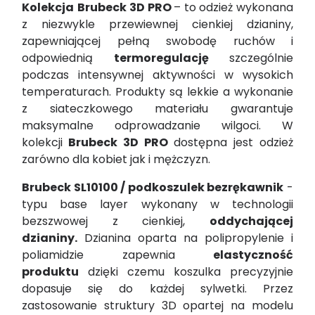
Kolekcja
Brubeck
3D PRO
– to odzież wykonana
z niezwykle przewiewnej cienkiej dzianiny,
zapewniającej pełną swobodę ruchów i
odpowiednią
termoregulację
szczególnie
podczas intensywnej aktywności w wysokich
temperaturach. Produkty są lekkie a wykonanie
z siateczkowego materiału gwarantuje
maksymalne odprowadzanie wilgoci. W
kolekcji
Brubeck 3D PRO
dostępna jest odzież
zarówno dla kobiet jak i mężczyzn.
Brubeck SL10100 / podkoszulek bezrękawnik
-
typu base layer wykonany w technologii
bezszwowej z cienkiej,
oddychającej
dzianiny.
Dzianina oparta na polipropylenie i
poliamidzie zapewnia
elastyczność
produktu
dzięki czemu koszulka precyzyjnie
dopasuje się do każdej sylwetki. Przez
zastosowanie struktury 3D opartej na modelu