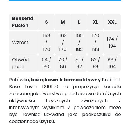
Bokserki
S
M
L
XL
XXL
Fusion
158
162
166
170
174 /
Wzrost
/
/
/
/
194
170
176
182
188
Obwód
64 /
70 /
76 /
82 /
88 /
pasa
80
86
92
98
104
Potówka,
bezrękawnik termoaktywny
Brubeck
Base Layer LS10100 to propozycja koszulki
zalecanej jako warstwa podstawowa do różnych
aktywności fizycznych związanych z
intensywnym wysiłkiem. Z powodzeniem może
być również używana jako podkoszulka do
codziennego użytku.