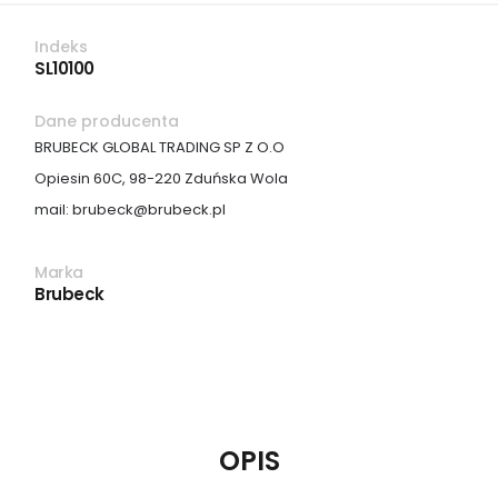
Indeks
SL10100
Dane producenta
BRUBECK GLOBAL TRADING SP Z O.O
Opiesin 60C, 98-220 Zduńska Wola
mail: brubeck@brubeck.pl
Marka
Brubeck
OPIS