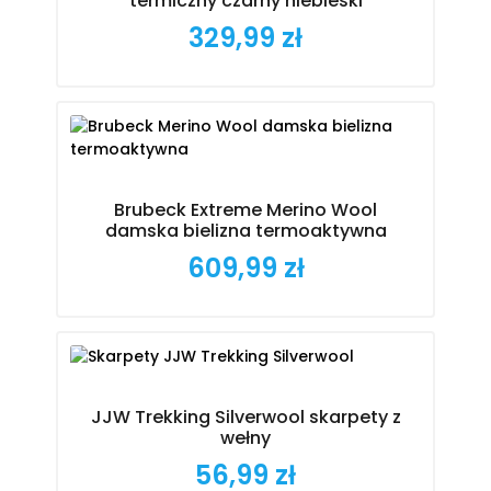
termiczny czarny niebieski
329,99 zł
Cena
Brubeck Extreme Merino Wool
damska bielizna termoaktywna
609,99 zł
Cena
JJW Trekking Silverwool skarpety z
wełny
56,99 zł
Cena