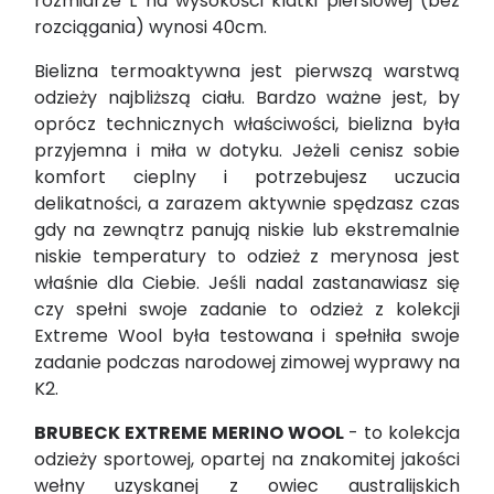
rozmiarze L na wysokości klatki piersiowej (bez
rozciągania) wynosi 40cm.
Bielizna termoaktywna jest pierwszą warstwą
odzieży najbliższą ciału. Bardzo ważne jest, by
oprócz technicznych właściwości, bielizna była
przyjemna i miła w dotyku. Jeżeli cenisz sobie
komfort cieplny i potrzebujesz uczucia
delikatności, a zarazem aktywnie spędzasz czas
gdy na zewnątrz panują niskie lub ekstremalnie
niskie temperatury to odzież z merynosa jest
właśnie dla Ciebie. Jeśli nadal zastanawiasz się
czy spełni swoje zadanie to odzież z kolekcji
Extreme Wool była testowana i spełniła swoje
zadanie podczas narodowej zimowej wyprawy na
K2.
BRUBECK EXTREME MERINO WOOL
- to kolekcja
odzieży sportowej, opartej na znakomitej jakości
wełny uzyskanej z owiec australijskich