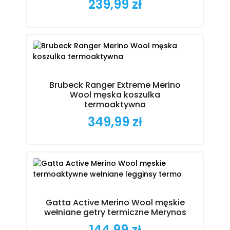
239,99 zł
Cena
Brubeck Ranger Extreme Merino
Wool męska koszulka
termoaktywna
349,99 zł
Cena
Gatta Active Merino Wool męskie
wełniane getry termiczne Merynos
144,99 zł
Cena