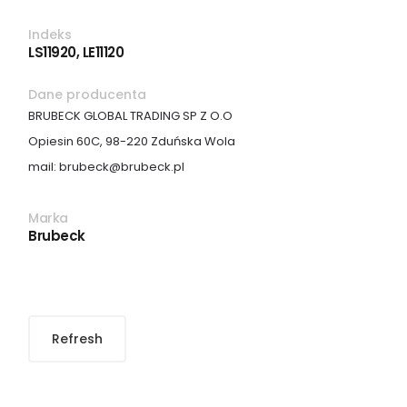
Indeks
LS11920, LE11120
Dane producenta
BRUBECK GLOBAL TRADING SP Z O.O
Opiesin 60C, 98-220 Zduńska Wola
mail: brubeck@brubeck.pl
Marka
Brubeck