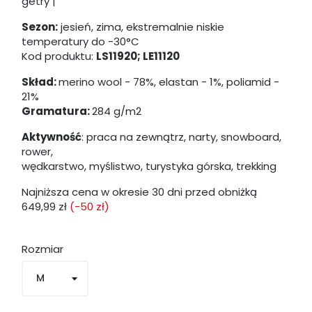
getry |
Sezon:
jesień, zima, ekstremalnie niskie
temperatury
do -30°C
Kod produktu:
LS11920; LE11120
Skład:
merino wool - 78%, elastan - 1%, poliamid -
21%
Gramatura:
284 g/m2
Aktywność
: praca na zewnątrz, narty, snowboard,
rower,
wędkarstwo, myślistwo, turystyka górska, trekking
Najniższa cena w okresie 30 dni przed obniżką
649,99 zł
(-50 zł)
Rozmiar