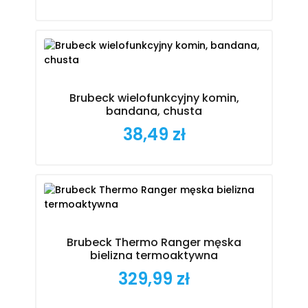
Brubeck wielofunkcyjny komin,
bandana, chusta
38,49 zł
Cena
Brubeck Thermo Ranger męska
bielizna termoaktywna
329,99 zł
Cena