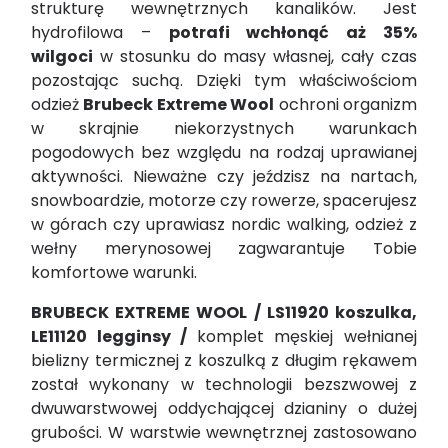
strukturę wewnętrznych kanalików. Jest
hydrofilowa –
potrafi wchłonąć aż 35%
wilgoci
w stosunku do masy własnej, cały czas
pozostając suchą. Dzięki tym właściwościom
odzież
Brubeck Extreme Wool
ochroni organizm
w skrajnie niekorzystnych warunkach
pogodowych bez względu na rodzaj uprawianej
aktywności. Nieważne czy jeździsz na nartach,
snowboardzie, motorze czy rowerze, spacerujesz
w górach czy uprawiasz nordic walking, odzież z
wełny merynosowej zagwarantuje Tobie
komfortowe warunki.
BRUBECK EXTREME WOOL / LS11920 koszulka,
LE11120 legginsy /
komplet męskiej wełnianej
bielizny termicznej z koszulką z długim rękawem
został wykonany w technologii bezszwowej z
dwuwarstwowej oddychającej dzianiny o dużej
grubości. W warstwie wewnętrznej zastosowano