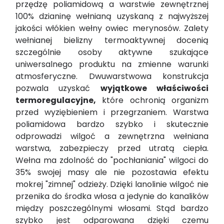
przędzę poliamidową a warstwie zewnętrznej
100% dzianinę wełnianą uzyskaną z najwyższej
jakości włókien wełny owiec merynosów. Zalety
wełnianej bielizny termoaktywnej docenią
szczególnie osoby aktywne szukające
uniwersalnego produktu na zmienne warunki
atmosferyczne. Dwuwarstwowa konstrukcja
pozwala uzyskać
wyjątkowe właściwości
termoregulacyjne,
które ochronią organizm
przed wyziębieniem i przegrzaniem. Warstwa
poliamidowa bardzo szybko i skutecznie
odprowadzi wilgoć a zewnętrzna wełniana
warstwa, zabezpieczy przed utratą ciepła.
Wełna ma zdolność do "pochłaniania" wilgoci do
35% swojej masy ale nie pozostawia efektu
mokrej "zimnej" odzieży. Dzięki lanolinie wilgoć nie
przenika do środka włosa a jedynie do kanalików
między poszczególnymi włosami. Stąd bardzo
szybko jest odparowana dzięki czemu