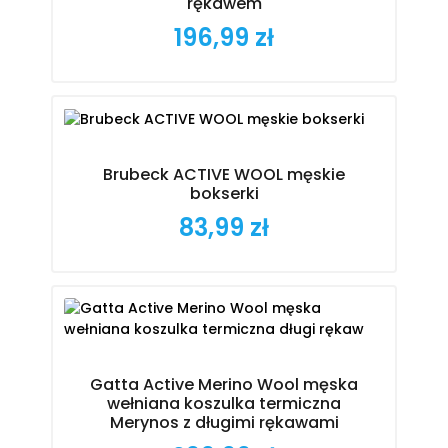
rękawem
196,99 zł
Cena
Brubeck ACTIVE WOOL męskie
bokserki
83,99 zł
Cena
Gatta Active Merino Wool męska
wełniana koszulka termiczna
Merynos z długimi rękawami