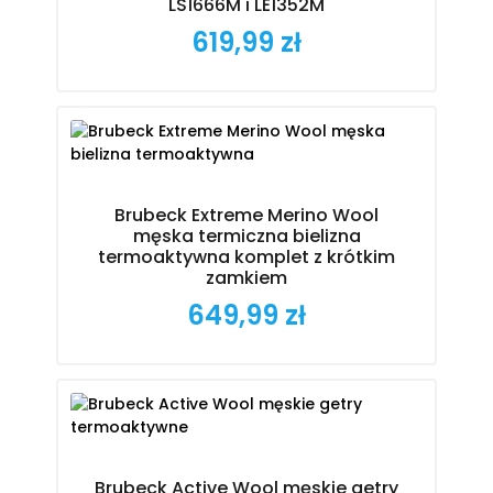
LS1666M i LE1352M
619,99 zł
Cena
Brubeck Extreme Merino Wool
męska termiczna bielizna
termoaktywna komplet z krótkim
zamkiem
649,99 zł
Cena
Brubeck Active Wool męskie getry