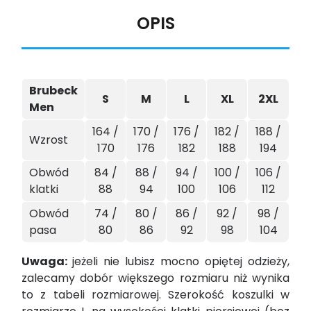
OPIS
Brubeck
S
M
L
XL
2XL
Men
164 /
170 /
176 /
182 /
188 /
Wzrost
170
176
182
188
194
Obwód
84 /
88 /
94 /
100 /
106 /
klatki
88
94
100
106
112
Obwód
74 /
80 /
86 /
92 /
98 /
pasa
80
86
92
98
104
Uwaga
:
jeżeli nie lubisz mocno opiętej odzieży,
zalecamy dobór większego rozmiaru niż wynika
to z tabeli rozmiarowej. Szerokość koszulki w