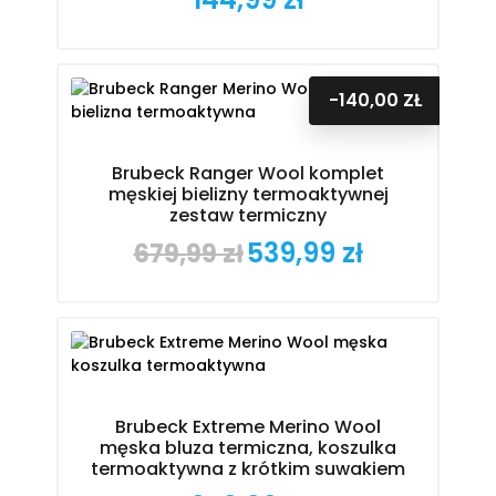
-140,00 ZŁ
Brubeck Ranger Wool komplet
męskiej bielizny termoaktywnej
zestaw termiczny
539,99 zł
679,99 zł
Cena
Cena
podstawowa
Brubeck Extreme Merino Wool
męska bluza termiczna, koszulka
termoaktywna z krótkim suwakiem