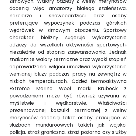
zimowych. Walory odzieży z wełny merynosów
docenią więc amatorzy białego szaleństwa,
narciarze i snowboardziści oraz osoby
preferujące wypoczynek podczas górskich
wędrówek w zimowym otoczeniu. Sportowy
charakter bielizny sugeruje wykorzystanie
odzieży do wszelkich aktywności sportowych,
niezależnie od stopnia zaawansowania. Jednak
znakomite walory termiczne oraz wysoki stopień
odprowadzania wilgoci umożliwia wykorzystanie
wełnianej bluzy podczas pracy na zewnątrz w
niskich temperaturach. Odzież termoaktywna
Extreme Merino Wool marki Brubeck z
powodzeniem może być również używana w
myślistwie i wędkarstwie. Właściwości
prezentowanej koszulki termicznej z wełny
merynosów docenią także osoby pracujące w
służbach munduroowych takich jak wojsko,
policja, straż graniczna, straż pożarna czy służby