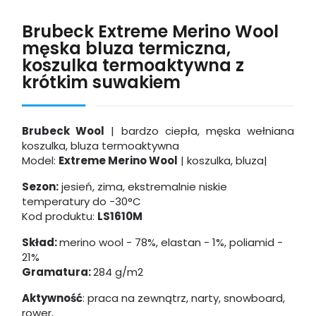
Brubeck Extreme Merino Wool
męska bluza termiczna,
koszulka termoaktywna z
krótkim suwakiem
Brubeck Wool
| bardzo ciepła, męska wełniana
koszulka, bluza termoaktywna
Model:
Extreme Merino Wool
| koszulka, bluza|
Sezon:
jesień, zima, ekstremalnie niskie
temperatury
do -30°C
Kod produktu:
LS1610M
Skład:
merino wool - 78%, elastan - 1%, poliamid -
21%
Gramatura:
284 g/m2
Aktywność
: praca na zewnątrz, narty, snowboard,
rower,