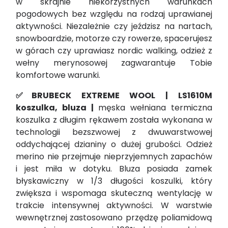
w skrajnie niekorzystnych warunkach
pogodowych bez względu na rodzaj uprawianej
aktywności. Niezależnie czy jeździsz na nartach,
snowboardzie, motorze czy rowerze, spacerujesz
w górach czy uprawiasz nordic walking, odzież z
wełny merynosowej zagwarantuje Tobie
komfortowe warunki.
✅BRUBECK EXTREME WOOL | LS1610M
koszulka, bluza |
męska wełniana termiczna
koszulka z długim rękawem została wykonana w
technologii bezszwowej z dwuwarstwowej
oddychającej dzianiny o dużej grubości. Odzież
merino nie przejmuje nieprzyjemnych zapachów
i jest miła w dotyku. Bluza posiada zamek
błyskawiczny w 1/3 długości koszulki, który
zwiększa i wspomaga skuteczną wentylację w
trakcie intensywnej aktywności. W warstwie
wewnętrznej zastosowano przędzę poliamidową