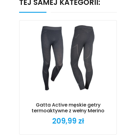
TEJ SAMEJ KATEGORII:
Gatta Active męskie getry
B
termoaktywne z wełny Merino
209,99 zł
Cena