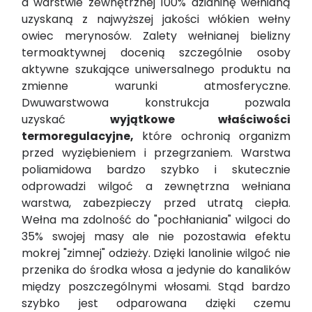
a warstwie zewnętrznej 100% dzianinę wełnianą
uzyskaną z najwyższej jakości włókien wełny
owiec merynosów. Zalety wełnianej bielizny
termoaktywnej docenią szczególnie osoby
aktywne szukające uniwersalnego produktu na
zmienne warunki atmosferyczne.
Dwuwarstwowa konstrukcja pozwala
uzyskać
wyjątkowe właściwości
termoregulacyjne,
które ochronią organizm
przed wyziębieniem i przegrzaniem. Warstwa
poliamidowa bardzo szybko i skutecznie
odprowadzi wilgoć a zewnętrzna wełniana
warstwa, zabezpieczy przed utratą ciepła.
Wełna ma zdolność do "pochłaniania" wilgoci do
35% swojej masy ale nie pozostawia efektu
mokrej "zimnej" odzieży. Dzięki lanolinie wilgoć nie
przenika do środka włosa a jedynie do kanalików
między poszczególnymi włosami. Stąd bardzo
szybko jest odparowana dzięki czemu