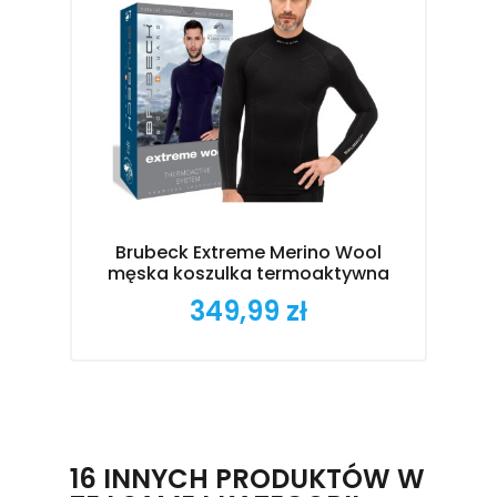
Brubeck Extreme Merino Wool
B
męska koszulka termoaktywna
349,99 zł
Cena
16 INNYCH PRODUKTÓW W