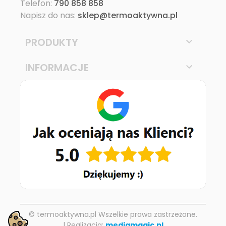
Telefon:
790 858 858
Napisz do nas:
sklep@termoaktywna.pl
PRODUKTY

INFORMACJE

© termoaktywna.pl Wszelkie prawa zastrzeżone.
| Realizacja:
mediamagic.pl