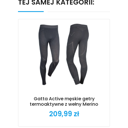
TEJ SAMEJ KATEGORII:
B
Gatta Active męskie getry
termoaktywne z wełny Merino
209,99 zł
Cena