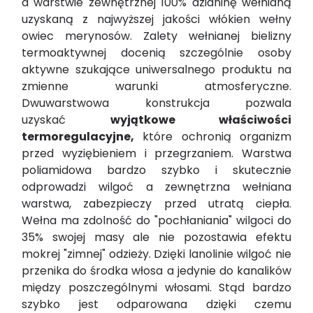
a warstwie zewnętrznej 100% dzianinę wełnianą
uzyskaną z najwyższej jakości włókien wełny
owiec merynosów. Zalety wełnianej bielizny
termoaktywnej docenią szczególnie osoby
aktywne szukające uniwersalnego produktu na
zmienne warunki atmosferyczne.
Dwuwarstwowa konstrukcja pozwala
uzyskać
wyjątkowe właściwości
termoregulacyjne,
które ochronią organizm
przed wyziębieniem i przegrzaniem. Warstwa
poliamidowa bardzo szybko i skutecznie
odprowadzi wilgoć a zewnętrzna wełniana
warstwa, zabezpieczy przed utratą ciepła.
Wełna ma zdolność do "pochłaniania" wilgoci do
35% swojej masy ale nie pozostawia efektu
mokrej "zimnej" odzieży. Dzięki lanolinie wilgoć nie
przenika do środka włosa a jedynie do kanalików
między poszczególnymi włosami. Stąd bardzo
szybko jest odparowana dzięki czemu