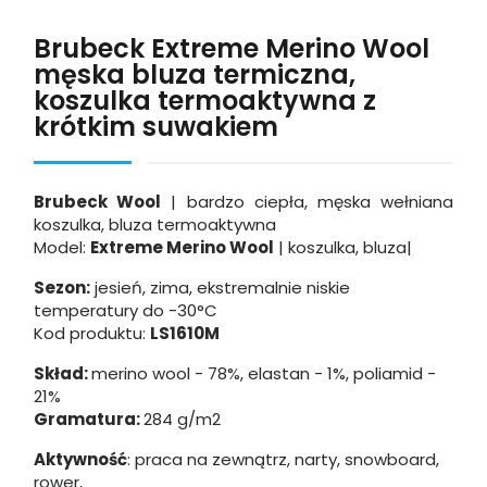
Brubeck Extreme Merino Wool
męska bluza termiczna,
koszulka termoaktywna z
krótkim suwakiem
Brubeck Wool
| bardzo ciepła, męska wełniana
koszulka, bluza termoaktywna
Model:
Extreme Merino Wool
| koszulka, bluza|
Sezon:
jesień, zima, ekstremalnie niskie
temperatury
do -30°C
Kod produktu:
LS1610M
Skład:
merino wool - 78%, elastan - 1%, poliamid -
21%
Gramatura:
284 g/m2
Aktywność
: praca na zewnątrz, narty, snowboard,
rower,