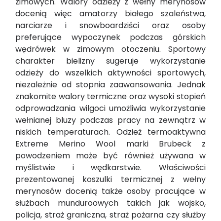
zimowych. Walory odzieży z wełny merynosów
docenią więc amatorzy białego szaleństwa,
narciarze i snowboardziści oraz osoby
preferujące wypoczynek podczas górskich
wędrówek w zimowym otoczeniu. Sportowy
charakter bielizny sugeruje wykorzystanie
odzieży do wszelkich aktywności sportowych,
niezależnie od stopnia zaawansowania. Jednak
znakomite walory termiczne oraz wysoki stopień
odprowadzania wilgoci umożliwia wykorzystanie
wełnianej bluzy podczas pracy na zewnątrz w
niskich temperaturach. Odzież termoaktywna
Extreme Merino Wool marki Brubeck z
powodzeniem może być również używana w
myślistwie i wędkarstwie. Właściwości
prezentowanej koszulki termicznej z wełny
merynosów docenią także osoby pracujące w
służbach munduroowych takich jak wojsko,
policja, straż graniczna, straż pożarna czy służby