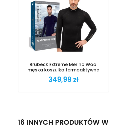
Brubeck Extreme Merino Wool
B
męska koszulka termoaktywna
349,99 zł
Cena
16 INNYCH PRODUKTÓW W