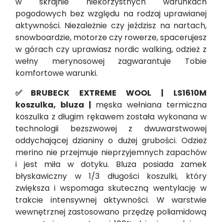
w skrajnie niekorzystnych warunkach
pogodowych bez względu na rodzaj uprawianej
aktywności. Niezależnie czy jeździsz na nartach,
snowboardzie, motorze czy rowerze, spacerujesz
w górach czy uprawiasz nordic walking, odzież z
wełny merynosowej zagwarantuje Tobie
komfortowe warunki.
✅BRUBECK EXTREME WOOL | LS1610M
koszulka, bluza |
męska wełniana termiczna
koszulka z długim rękawem została wykonana w
technologii bezszwowej z dwuwarstwowej
oddychającej dzianiny o dużej grubości. Odzież
merino nie przejmuje nieprzyjemnych zapachów
i jest miła w dotyku. Bluza posiada zamek
błyskawiczny w 1/3 długości koszulki, który
zwiększa i wspomaga skuteczną wentylację w
trakcie intensywnej aktywności. W warstwie
wewnętrznej zastosowano przędzę poliamidową