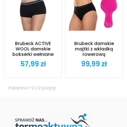
Brubeck ACTIVE
Brubeck damskie
WOOL damskie
majtki z wkładką
bokserki wełniane
rowerową
57,99 zł
99,99 zł
Cena
Cena
Pokazano 1-2 z 2 pozycji