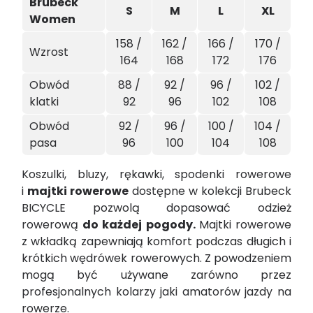
Brubeck
S
M
L
XL
Women
158 /
162 /
166 /
170 /
Wzrost
164
168
172
176
Obwód
88 /
92 /
96 /
102 /
klatki
92
96
102
108
Obwód
92 /
96 /
100 /
104 /
pasa
96
100
104
108
Koszulki, bluzy, rękawki, spodenki rowerowe
i
majtki rowerowe
dostępne w kolekcji Brubeck
BICYCLE pozwolą dopasować odzież
rowerową
do każdej pogody.
Majtki rowerowe
z wkładką zapewniają komfort podczas długich i
krótkich wędrówek rowerowych. Z powodzeniem
mogą być używane zarówno przez
profesjonalnych kolarzy jaki amatorów jazdy na
rowerze.