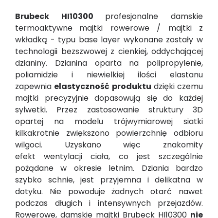
Brubeck HI10300
profesjonalne damskie
termoaktywne
majtki rowerowe /
majtki z
wkładką - typu base layer wykonane zostały w
technologii bezszwowej z cienkiej, oddychającej
dzianiny. Dzianina oparta na polipropylenie,
poliamidzie i niewielkiej ilości elastanu
zapewnia
elastyczność produktu
dzięki czemu
majtki precyzyjnie dopasowują się do każdej
sylwetki. Przez zastosowanie struktury 3D
opartej na modelu trójwymiarowej siatki
kilkakrotnie zwiększono powierzchnię odbioru
wilgoci. Uzyskano więc znakomity
efekt
wentylacji ciała,
co jest szczególnie
pożądane w okresie letnim. Dziania bardzo
szybko schnie, jest przyjemna i delikatna w
dotyku.
Nie powoduje żadnych otarć
nawet
podczas długich i intensywnych przejazdów.
Rowerowe, damskie majtki Brubeck HI10300
nie