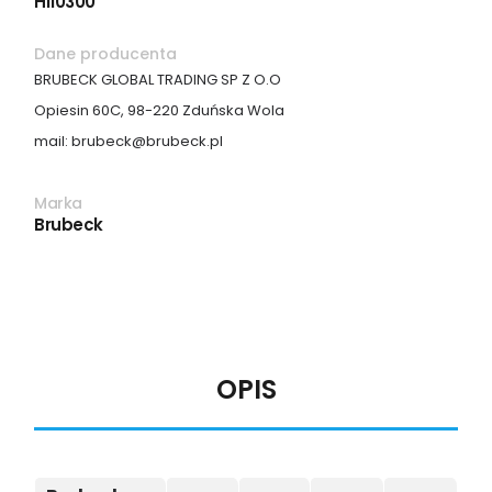
HI10300
Dane producenta
BRUBECK GLOBAL TRADING SP Z O.O
Opiesin 60C, 98-220 Zduńska Wola
mail: brubeck@brubeck.pl
Marka
Brubeck
OPIS