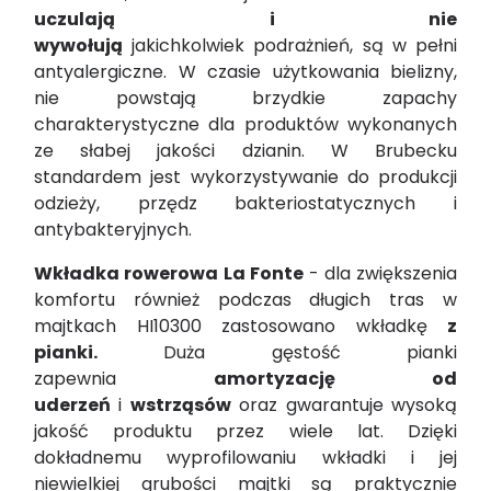
uczulają i nie
wywołują
jakichkolwiek
podrażnień,
są w pełni
antyalergiczne. W czasie użytkowania bielizny,
nie powstają brzydkie zapachy
charakterystyczne dla produktów wykonanych
ze słabej jakości dzianin. W Brubecku
standardem jest wykorzystywanie do produkcji
odzieży, przędz
bakteriostatycznych i
antybakteryjnych.
Wkładka rowerowa
La Fonte
- dla zwiększenia
komfortu również podczas długich tras w
majtkach HI10300 zastosowano wkładkę
z
pianki.
Duża gęstość pianki
zapewnia
amortyzację od
uderzeń
i
wstrząsów
oraz gwarantuje wysoką
jakość produktu przez wiele lat. Dzięki
dokładnemu
wyprofilowaniu wkładki
i jej
niewielkiej grubości majtki są praktycznie