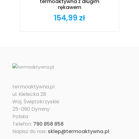
termoaktywna z długim
rękawem
154,99 zł
Cena
termoaktywna.pl
ul. Kielecka 28
Woj. Świętokrzyskie
25-090 Dyminy
Polska
Telefon:
790 858 858
Napisz do nas:
sklep@termoaktywna.pl