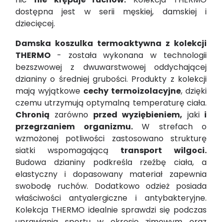
dostępna jest w serii męskiej, damskiej i
dziecięcej.
Damska koszulka termoaktywna
z kolekcji
THERMO
- została wykonana w technologii
bezszwowej z dwuwarstwowej oddychającej
dzianiny o średniej grubości. Produkty z kolekcji
mają wyjątkowe
cechy termoizolacyjne
, dzięki
czemu utrzymują optymalną temperaturę ciała.
Chronią
zarówno
przed wyziębieniem,
jaki
i
przegrzaniem organizmu.
W strefach o
wzmożonej potliwości zastosowano strukturę
siatki wspomagającą
transport wilgoci.
Budowa dzianiny podkreśla rzeźbę ciała, a
elastyczny i dopasowany materiał zapewnia
swobodę ruchów. Dodatkowo odzież posiada
właściwości antyalergiczne i antybakteryjne.
Kolekcja THERMO idealnie sprawdzi się podczas
uprawiania sportu w okresie zimowym oraz