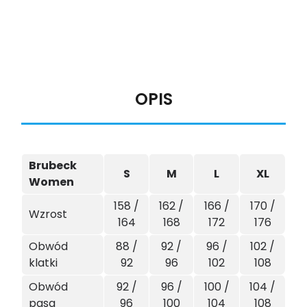
OPIS
Brubeck
S
M
L
XL
Women
158 /
162 /
166 /
170 /
Wzrost
164
168
172
176
Obwód
88 /
92 /
96 /
102 /
klatki
92
96
102
108
Obwód
92 /
96 /
100 /
104 /
pasa
96
100
104
108