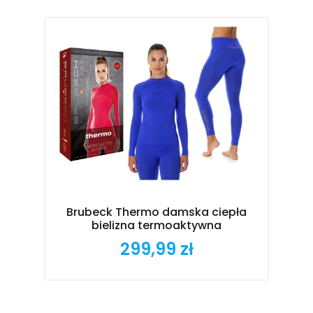
Brubeck Thermo damska ciepła
B
bielizna termoaktywna
299,99 zł
Cena