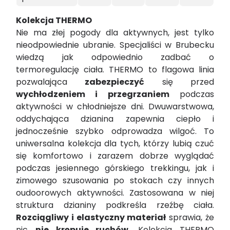
Kolekcja THERMO
Nie ma złej pogody dla aktywnych, jest tylko
nieodpowiednie ubranie. Specjaliści w Brubecku
wiedzą jak odpowiednio zadbać o
termoregulację ciała. THERMO to flagowa linia
pozwalająca
zabezpieczyć
się przed
wychłodzeniem i przegrzaniem
podczas
aktywności w chłodniejsze dni. Dwuwarstwowa,
oddychająca dzianina zapewnia ciepło i
jednocześnie szybko odprowadza wilgoć. To
uniwersalna kolekcja dla tych, którzy lubią czuć
się komfortowo i zarazem dobrze wyglądać
podczas jesiennego górskiego trekkingu, jak i
zimowego szusowania po stokach czy innych
oudoorowych aktywności. Zastosowana w niej
struktura dzianiny podkreśla rzeźbę ciała.
Rozciągliwy i elastyczny materiał
sprawia, że
nic
nie krępuje ruchów.
Kolekcja THERMO