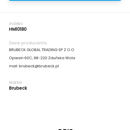
Indeks
HM10180
Dane producenta
BRUBECK GLOBAL TRADING SP Z O.O
Opiesin 60C, 98-220 Zduńska Wola
mail: brubeck@brubeck.pl
Marka
Brubeck