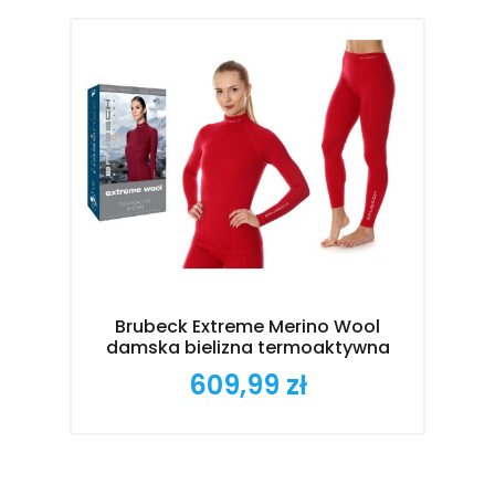
Brubeck Extreme Merino Wool
Br
damska bielizna termoaktywna
609,99 zł
Cena