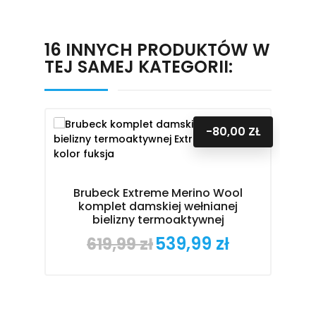
16 INNYCH PRODUKTÓW W
TEJ SAMEJ KATEGORII:
-80,00 ZŁ
Brubeck Extreme Merino Wool
komplet damskiej wełnianej
bielizny termoaktywnej
539,99 zł
619,99 zł
Cena
Cena
podstawowa