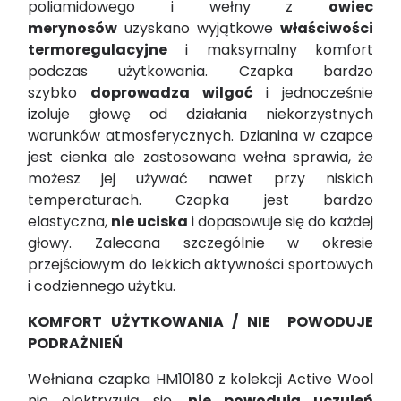
poliamidowego i wełny z
owiec
merynosów
uzyskano wyjątkowe
właściwości
termoregulacyjne
i maksymalny komfort
podczas użytkowania. Czapka bardzo
szybko
doprowadza wilgoć
i jednocześnie
izoluje głowę od działania niekorzystnych
warunków atmosferycznych. Dzianina w czapce
jest cienka ale zastosowana wełna sprawia, że
możesz jej używać nawet przy niskich
temperaturach. Czapka jest bardzo
elastyczna,
nie uciska
i dopasowuje się do każdej
głowy. Zalecana szczególnie w okresie
przejściowym do lekkich aktywności sportowych
i codziennego użytku.
KOMFORT UŻYTKOWANIA / NIE POWODUJE
PODRAŻNIEŃ
Wełniana czapka HM10180
z kolekcji Active Wool
nie elektryzują się,
nie powodują uczuleń