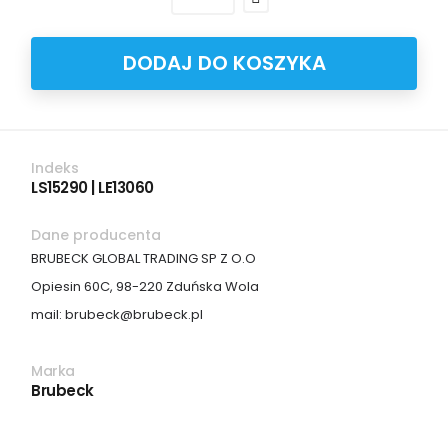
DODAJ DO KOSZYKA
Indeks
LS15290 | LE13060
Dane producenta
BRUBECK GLOBAL TRADING SP Z O.O
Opiesin 60C, 98-220 Zduńska Wola
mail: brubeck@brubeck.pl
Marka
Brubeck