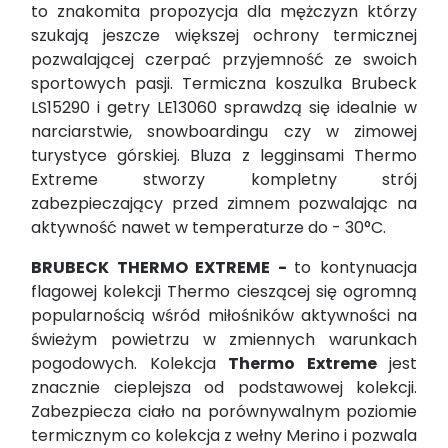
to znakomita propozycja dla mężczyzn którzy
szukają jeszcze większej ochrony termicznej
pozwalającej czerpać przyjemność ze swoich
sportowych pasji. Termiczna koszulka Brubeck
LS15290 i getry LE13060 sprawdzą się idealnie w
narciarstwie, snowboardingu czy w zimowej
turystyce górskiej. Bluza z legginsami Thermo
Extreme stworzy kompletny strój
zabezpieczający przed zimnem pozwalając na
aktywność nawet w temperaturze do - 30°C.
BRUBECK THERMO EXTREME -
to kontynuacja
flagowej kolekcji Thermo cieszącej się ogromną
popularnością wśród miłośników aktywności na
świeżym powietrzu w zmiennych warunkach
pogodowych. Kolekcja
Thermo Extreme
jest
znacznie cieplejsza od podstawowej kolekcji.
Zabezpiecza ciało na porównywalnym poziomie
termicznym co kolekcja z wełny Merino i pozwala