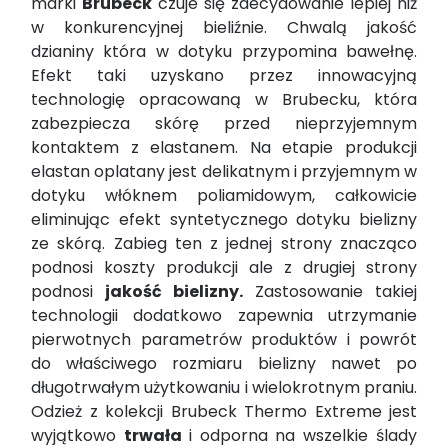
marki
Brubeck
czuje się zdecydowanie lepiej niż
w konkurencyjnej bieliźnie. Chwalą jakość
dzianiny która w dotyku przypomina bawełnę.
Efekt taki uzyskano przez innowacyjną
technologię opracowaną w Brubecku, która
zabezpiecza skórę przed nieprzyjemnym
kontaktem z elastanem. Na etapie produkcji
elastan oplatany jest delikatnym i przyjemnym w
dotyku włóknem poliamidowym, całkowicie
eliminując efekt syntetycznego dotyku bielizny
ze skórą. Zabieg ten z jednej strony znacząco
podnosi koszty produkcji ale z drugiej strony
podnosi
jakość bielizny.
Zastosowanie takiej
technologii dodatkowo zapewnia utrzymanie
pierwotnych parametrów produktów i powrót
do właściwego rozmiaru bielizny nawet po
długotrwałym użytkowaniu i wielokrotnym praniu.
Odzież z kolekcji Brubeck Thermo Extreme jest
wyjątkowo
trwała
i odporna na wszelkie ślady