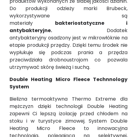
produktów wykonanych ze słabej jakości dzianin.
Do produkcji odzieży marki Brubeck,
wykorzystywane są
materiały
bakteriostatyczne i
antybakteryjne.
Dodatek
antybakteryjny osadzony jest w mikrowłóknie na
etapie produkcji przędzy. Dzięki temu środek nie
wypłukuje się podczas prania a przędza
przeciwdziała drobnoustrojom co pozwala
utrzymywać skórę świeżą i suchą.
Double Heating Micro Fleece Technnology
System
Bielizna termoaktywna Thermo Extreme dla
mężczyzn dzięki technologii Double Heating
zapewni Ci lepszą izolację przed chłodem na
stoku i w turystyce zimowej. System Double
Heating Micro Fleece
to innowacyjna
technologia, polegająca na selektywnej,