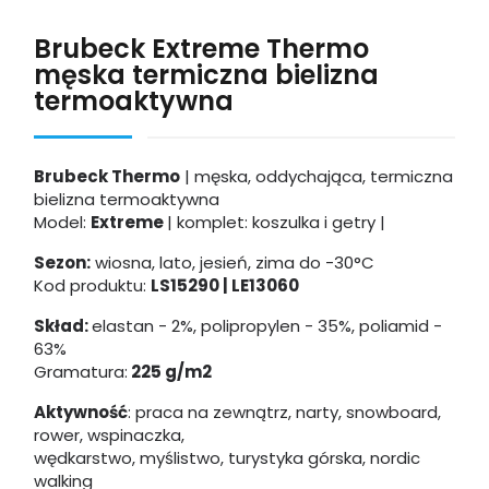
Brubeck Extreme Thermo
męska termiczna bielizna
termoaktywna
Brubeck Thermo
| męska, oddychająca, termiczna
bielizna termoaktywna
Model:
Extreme
| komplet: koszulka i getry |
Sezon:
wiosna, lato, jesień, zima
do -30°C
Kod produktu:
LS15290 | LE13060
Skład:
elastan - 2%, polipropylen - 35%, poliamid -
63%
Gramatura:
225 g/m2
Aktywność
: praca na zewnątrz, narty, snowboard,
rower, wspinaczka,
wędkarstwo, myślistwo, turystyka górska, nordic
walking