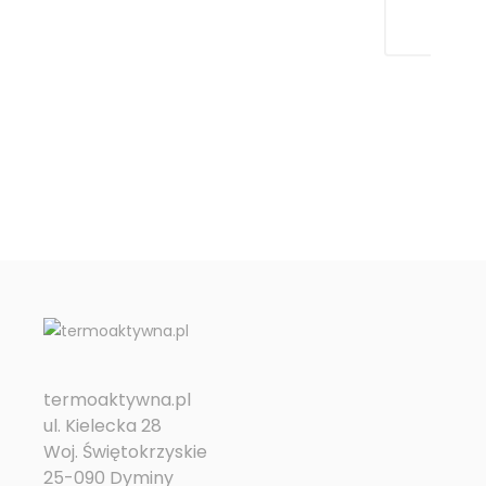
168,99 zł
Cena
termoaktywna.pl
ul. Kielecka 28
Woj. Świętokrzyskie
25-090 Dyminy