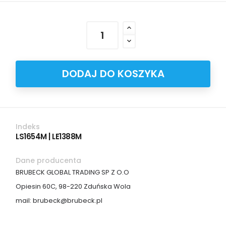
DODAJ DO KOSZYKA
Indeks
LS1654M | LE1388M
Dane producenta
BRUBECK GLOBAL TRADING SP Z O.O
Opiesin 60C, 98-220 Zduńska Wola
mail: brubeck@brubeck.pl