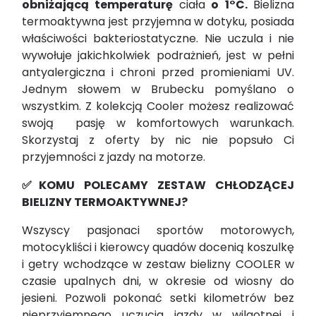
obniżającą
temperaturę
ciała
o
1°C.
Bielizna
termoaktywna jest przyjemna w dotyku, posiada
właściwości bakteriostatyczne. Nie uczula i nie
wywołuje jakichkolwiek podrażnień, jest w pełni
antyalergiczna i chroni przed promieniami UV.
Jednym słowem w Brubecku pomyślano o
wszystkim. Z kolekcją Cooler możesz realizować
swoją pasję w komfortowych warunkach.
Skorzystaj z oferty by nic nie popsuło Ci
przyjemności z jazdy na motorze.
✅KOMU POLECAMY ZESTAW CHŁODZĄCEJ
BIELIZNY TERMOAKTYWNEJ?
Wszyscy pasjonaci sportów motorowych,
motocykliści i kierowcy quadów docenią koszulkę
i getry wchodzące w zestaw bielizny COOLER w
czasie upalnych dni, w okresie od wiosny do
jesieni. Pozwoli pokonać setki kilometrów bez
nieprzyjemnego uczucia jazdy w wilgotnej i