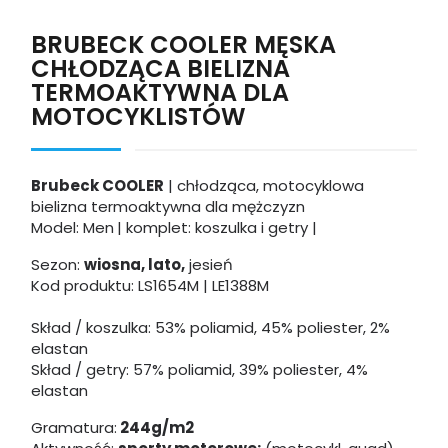
BRUBECK COOLER MĘSKA
CHŁODZĄCA BIELIZNA
TERMOAKTYWNA DLA
MOTOCYKLISTÓW
Brubeck COOLER
| chłodząca, motocyklowa
bielizna termoaktywna dla mężczyzn
Model: Men
| komplet: koszulka i getry |
Sezon:
wiosna, lato,
jesień
Kod produktu:
LS1654M | LE1388M
Skład / koszulka: 53% poliamid, 45% poliester, 2%
elastan
Skład / getry: 57% poliamid, 39% poliester, 4%
elastan
Gramatura:
244g/m2