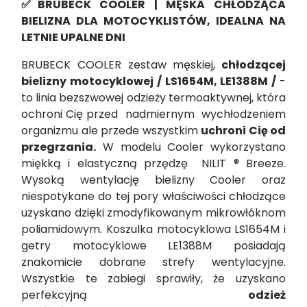
✅BRUBECK COOLER | MĘSKA CHŁODZĄCA
BIELIZNA DLA MOTOCYKLISTÓW, IDEALNA NA
LETNIE UPALNE DNI
BRUBECK COOLER zestaw męskiej,
chłodzącej
bielizny motocyklowej / LS1654M, LE1388M /
-
to linia bezszwowej odzieży termoaktywnej, która
ochroni Cię przed nadmiernym wychłodzeniem
organizmu ale przede wszystkim
uchroni Cię od
przegrzania.
W modelu Cooler wykorzystano
miękką i elastyczną przędzę NILIT ® Breeze.
Wysoką wentylację bielizny Cooler oraz
niespotykane do tej pory właściwości chłodzące
uzyskano dzięki zmodyfikowanym mikrowłóknom
poliamidowym. Koszulka motocyklowa LS1654M i
getry motocyklowe LE1388M posiadają
znakomicie dobrane strefy wentylacyjne.
Wszystkie te zabiegi sprawiły, że uzyskano
perfekcyjną
odzież