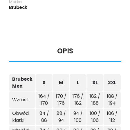
Marka
Brubeck
OPIS
Brubeck
S
M
L
XL
2XL
Men
164 /
170 /
176 /
182 /
188 /
Wzrost
170
176
182
188
194
Obwód
84 /
88 /
94 /
100 /
106 /
klatki
88
94
100
106
112