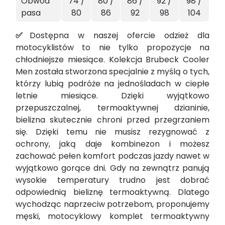
Obwód
74 /
80 /
86 /
92 /
98 /
pasa
80
86
92
98
104
✅
Dostępna w naszej ofercie odzież dla
motocyklistów to nie tylko propozycje na
chłodniejsze miesiące. Kolekcja Brubeck Cooler
Men została stworzona specjalnie z myślą o tych,
którzy lubią podróże na jednośladach w ciepłe
letnie miesiące. Dzięki wyjątkowo
przepuszczalnej, termoaktywnej dzianinie,
bielizna skutecznie chroni przed przegrzaniem
się. Dzięki temu nie musisz rezygnować z
ochrony, jaką daje kombinezon i możesz
zachować pełen komfort podczas jazdy nawet w
wyjątkowo gorące dni. Gdy na zewnątrz panują
wysokie temperatury trudno jest dobrać
odpowiednią bieliznę termoaktywną. Dlatego
wychodząc naprzeciw potrzebom, proponujemy
męski, motocyklowy komplet termoaktywny