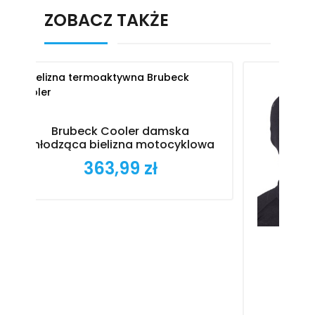
ZOBACZ TAKŻE
ska
ocyklowa
BRUBECK COOLER
TERMOAKTYWNA CHŁODZĄCA
KOMINIARKA MOTOCYKLOWA
79,99 zł
Cena