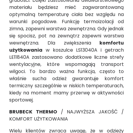
grubości. Dzięki zastosowaniu dwuwarstwowego
materiału będziesz mieć zagwarantowaną
optymalną temperaturę ciała bez względu na
warunki pogodowe. Funkcję termoizolacji od
zimna, zapewni warstwa zewnętrzna. Gdy jednak
się spocisz, pot na zewnątrz zapewni warstwa
wewnętrzna. Dla zwiększenia
komfortu
użytkowania
w koszulce LS13040A i getrach
LE11840A zastosowano dodatkowe liczne strefy
wentylacyjne, które wspomagają transport
wilgoci. To bardzo ważna funkcja, często to
właśnie sucha odzież gwarantuje komfort
termiczny szczególnie w niskich temperaturach,
kiedy na moment mamy przerwę w aktywności
sportowej.
BRUBECK THERMO
/ NAJWYŻSZA JAKOŚĆ /
KOMFORT UŻYTKOWANIA
Wielu klientów zwraca uwagę, że w odzieży