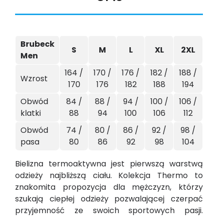
Brubeck
S
M
L
XL
2XL
Men
164 /
170 /
176 /
182 /
188 /
Wzrost
170
176
182
188
194
Obwód
84 /
88 /
94 /
100 /
106 /
klatki
88
94
100
106
112
Obwód
74 /
80 /
86 /
92 /
98 /
pasa
80
86
92
98
104
Bielizna termoaktywna jest pierwszą warstwą
odzieży najbliższą ciału. Kolekcja Thermo to
znakomita propozycja dla mężczyzn, którzy
szukają ciepłej odzieży pozwalającej czerpać
przyjemność ze swoich sportowych pasji.