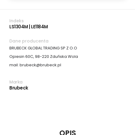
Indeks
LS1304M | LE1184M
Dane producenta
BRUBECK GLOBAL TRADING SP Z O.O
Opiesin 60C, 98-220 Zduńska Wola
mail: brubeck@brubeck.pl
Marka
Brubeck
OPIS