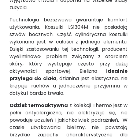
wyjątkowo trwała i odporna na wszelkie ślady
zużycia.
Technologia bezszwowa gwarantuje komfort
użytkowania. Koszulki LS1304M nie posiadają
szwów bocznych. Część cylindryczna koszulki
wykonana jest w całości z jednego elementu.
Dzięki zastosowaniu tej technologii, producent
wyeliminował problem związany z otarciem
skóry, który występuje często przy dużej
aktywności sportowej. Bielizna
idealnie
przylega do ciała
, dzianina jest elastyczna, nie
krępuje ruchów a jednocześnie przyjemna w
dotyku i bardzo trwała.
Odzież termoaktywna
z kolekcji Thermo jest w
pełni antyalergiczna, nie elektryzuje się, nie
powoduje uczuleń i jakichkolwiek podrażnień. W
czasie użytkowania bielizny, nie powstają
brzydkie zapachy charakterystyczne dla