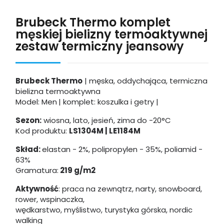
Brubeck Thermo komplet
męskiej bielizny termoaktywnej
zestaw termiczny jeansowy
Brubeck Thermo
| męska, oddychająca, termiczna
bielizna termoaktywna
Model: Men
| komplet: koszulka i getry |
Sezon:
wiosna, lato, jesień, zima
do -20°C
Kod produktu:
LS1304M | LE1184M
Skład:
elastan - 2%, polipropylen - 35%, poliamid -
63%
Gramatura:
219 g/m2
Aktywność
: praca na zewnątrz, narty, snowboard,
rower, wspinaczka,
wędkarstwo, myślistwo, turystyka górska, nordic
walking