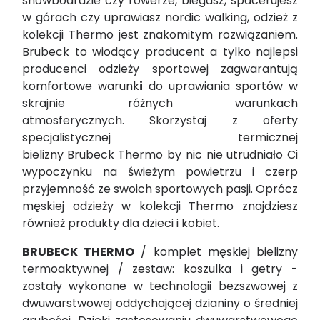
snowboardzie czy rowerze, biegasz, spacerujesz
w górach czy uprawiasz nordic walking, odzież z
kolekcji Thermo jest znakomitym rozwiązaniem.
Brubeck to wiodący producent a tylko najlepsi
producenci odzieży sportowej zagwarantują
komfortowe warunk
i
do uprawiania sportów w
skrajnie różnych warunkach
atmosferycznych.
Skorzystaj z oferty
specjalistycznej termicznej
bielizny
Brubeck Thermo by nic nie utrudniało Ci
wypoczynku na świeżym powietrzu i czerp
przyjemność ze swoich sportowych pasji. Oprócz
męskiej odzieży w kolekcji Thermo znajdziesz
również produkty dla dzieci i kobiet.
BRUBECK THERMO
/ komplet męskiej bielizny
termoaktywnej / zestaw: koszulka i getry -
zostały wykonane w technologii bezszwowej z
dwuwarstwowej oddychającej dzianiny o średniej