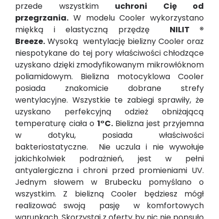
przede wszystkim
uchroni Cię od
przegrzania.
W modelu Cooler wykorzystano
miękką i elastyczną przędzę
NILIT ®
Breeze.
Wysoką wentylację bielizny Cooler oraz
niespotykane do tej pory właściwości chłodzące
uzyskano dzięki zmodyfikowanym mikrowłóknom
poliamidowym. Bielizna motocyklowa Cooler
posiada znakomicie dobrane strefy
wentylacyjne. Wszystkie te zabiegi sprawiły, że
uzyskano perfekcyjną odzież obniżającą
temperaturę ciała o
1°C.
Bielizna jest przyjemna
w dotyku, posiada właściwości
bakteriostatyczne. Nie uczula i nie wywołuje
jakichkolwiek podrażnień, jest w pełni
antyalergiczna i chroni przed promieniami UV.
Jednym słowem w Brubecku pomyślano o
wszystkim. Z bielizną Cooler będziesz mógł
realizować swoją pasję w komfortowych
warunkach. Skorzystaj z oferty by nic nie popsuło