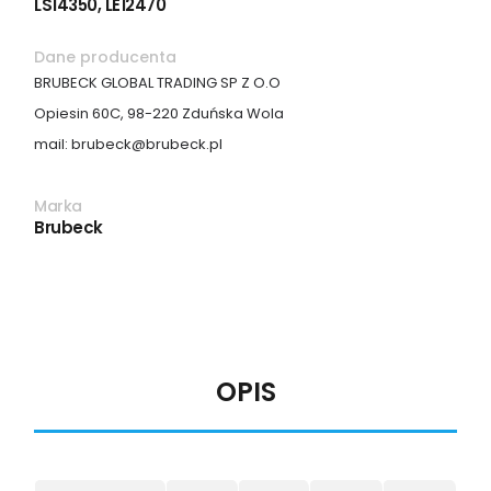
LS14350, LE12470
Dane producenta
BRUBECK GLOBAL TRADING SP Z O.O
Opiesin 60C, 98-220 Zduńska Wola
mail: brubeck@brubeck.pl
Marka
Brubeck
OPIS