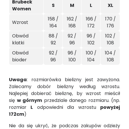
Brubeck
S
M
L
XL
Women
158 /
162 /
166 /
170 /
Wzrost
164
168
172
176
Obwód
88 /
92 /
96 /
102 /
klatki
92
96
102
108
Obwód
92 /
96 /
100 /
104 /
bioder
96
100
104
108
Uwaga
: rozmiarówka bielizny jest zawyżona.
Zalecamy dobór bielizny według wzrostu.
Najlepiej dobierać bieliznę, by wzrost mieścił
się
w górnym
przedziale danego rozmiaru. (np.
rozmiar
L
odpowiedni dla wzrostu
powyżej
172cm
)
Nie da się ukryć, że podczas zakupów odzieży