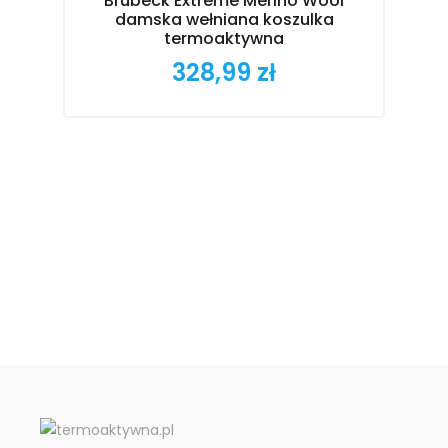
Brubeck Extreme Merino Wool
B
damska wełniana koszulka
m
termoaktywna
328,99 zł
Cena