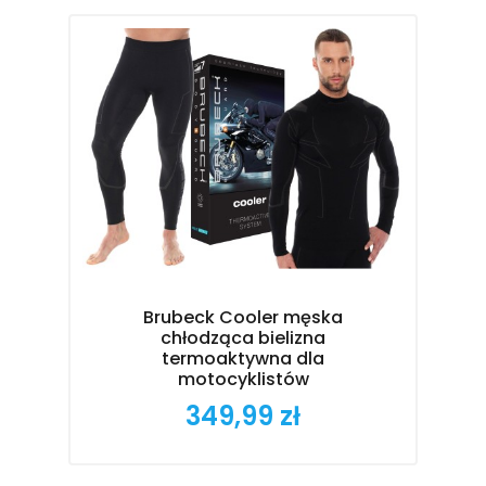
Brubeck Cooler męska
chłodząca bielizna
termoaktywna dla
motocyklistów
349,99 zł
Cena