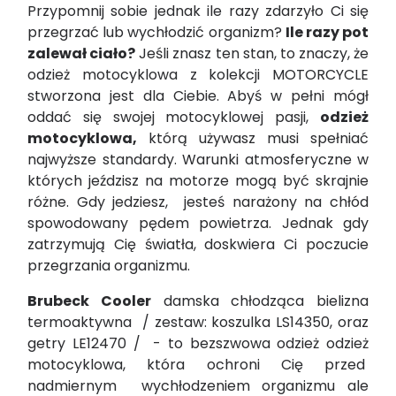
Przypomnij sobie jednak ile razy zdarzyło Ci się
przegrzać lub wychłodzić organizm?
Ile razy pot
zalewał ciało?
Jeśli znasz ten stan, to znaczy, że
odzież motocyklowa z kolekcji MOTORCYCLE
stworzona jest dla Ciebie. Abyś w pełni mógł
oddać się swojej motocyklowej pasji,
odzież
motocyklowa,
którą używasz musi spełniać
najwyższe standardy. Warunki atmosferyczne w
których jeździsz na motorze mogą być skrajnie
różne. Gdy jedziesz, jesteś narażony na chłód
spowodowany pędem powietrza. Jednak gdy
zatrzymują Cię światła, doskwiera Ci poczucie
przegrzania organizmu.
Brubeck Cooler
damska chłodząca bielizna
termoaktywna / zestaw: koszulka
LS14350,
oraz
getry LE12470 /
- to bezszwowa odzież odzież
motocyklowa, która ochroni Cię przed
nadmiernym wychłodzeniem organizmu ale