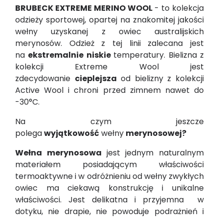
BRUBECK EXTREME MERINO WOOL
- to kolekcja
odzieży sportowej, opartej na znakomitej jakości
wełny uzyskanej z owiec australijskich
merynosów. Odzież z tej linii zalecana jest
na
ekstremalnie niskie
temperatury. Bielizna z
kolekcji Extreme Wool jest
zdecydowanie
cieplejsza
od bielizny z kolekcji
Active Wool i chroni przed zimnem nawet do
-30°C.
Na czym jeszcze
polega
wyjątkowość
wełny
merynosowej?
Wełna merynosowa
jest jednym naturalnym
materiałem posiadającym właściwości
termoaktywne i w odróżnieniu od wełny zwykłych
owiec ma ciekawą konstrukcję i unikalne
właściwości. Jest delikatna i przyjemna w
dotyku, nie drapie, nie powoduje podrażnień i