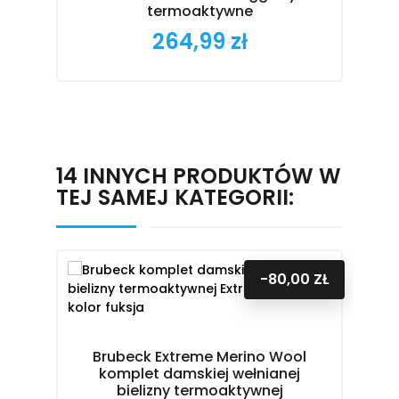
termoaktywne
264,99 zł
Cena
14 INNYCH PRODUKTÓW W
TEJ SAMEJ KATEGORII:
-80,00 ZŁ
B
Brubeck Extreme Merino Wool
komplet damskiej wełnianej
bielizny termoaktywnej