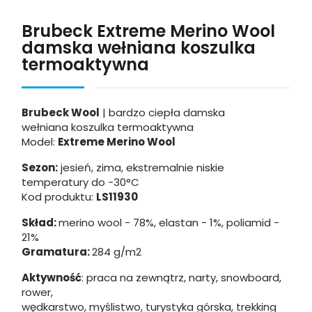
Brubeck Extreme Merino Wool
damska wełniana koszulka
termoaktywna
Brubeck Wool
| bardzo ciepła damska
wełniana koszulka termoaktywna
Model:
Extreme Merino Wool
Sezon:
jesień, zima, ekstremalnie niskie
temperatury
do -30°C
Kod produktu:
LS11930
Skład:
merino wool - 78%, elastan - 1%, poliamid -
21%
Gramatura:
284 g/m2
Aktywność
: praca na zewnątrz, narty, snowboard,
rower,
wędkarstwo, myślistwo, turystyka górska, trekking