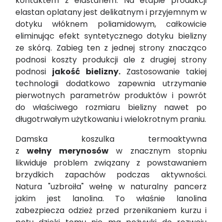
kontaktem z elastanem. Na etapie produkcji
elastan oplatany jest delikatnym i przyjemnym w
dotyku włóknem poliamidowym, całkowicie
eliminując efekt syntetycznego dotyku bielizny
ze skórą. Zabieg ten z jednej strony znacząco
podnosi koszty produkcji ale z drugiej strony
podnosi
jakość bielizny.
Zastosowanie takiej
technologii dodatkowo zapewnia utrzymanie
pierwotnych parametrów produktów i powrót
do właściwego rozmiaru bielizny nawet po
długotrwałym użytkowaniu i wielokrotnym praniu.
Damska koszulka termoaktywna
z
wełny merynosów
w znacznym stopniu
likwiduje problem związany z powstawaniem
brzydkich zapachów podczas aktywności.
Natura "uzbroiła" wełnę w naturalny pancerz
jakim jest lanolina. To właśnie lanolina
zabezpiecza odzież przed przenikaniem kurzu i