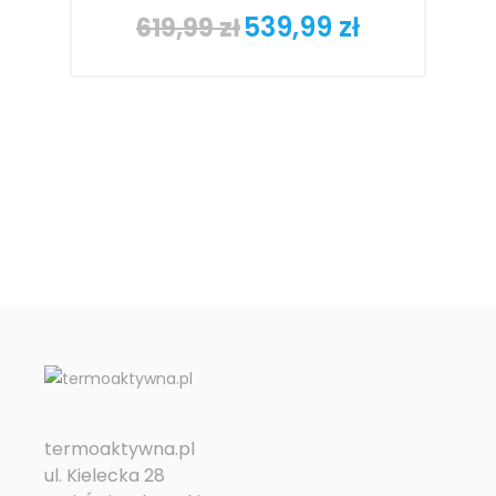
539,99 zł
619,99 zł
Cena
Cena
podstawowa
termoaktywna.pl
ul. Kielecka 28