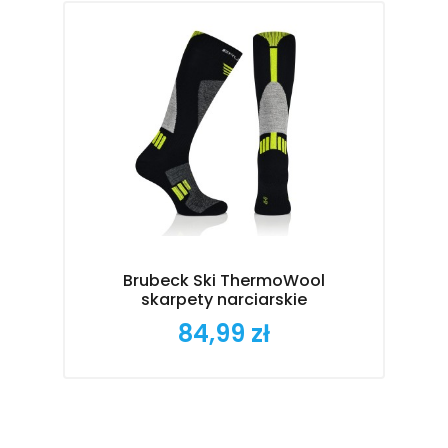
Brubeck Ski ThermoWool
skarpety narciarskie
84,99 zł
Cena