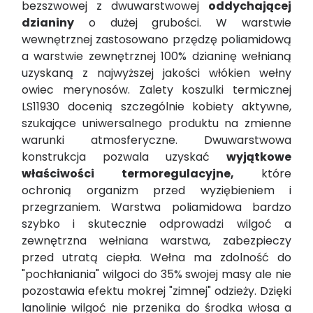
bezszwowej z dwuwarstwowej
oddychającej
dzianiny
o dużej grubości. W warstwie
wewnętrznej zastosowano przędzę poliamidową
a warstwie zewnętrznej 100% dzianinę wełnianą
uzyskaną z najwyższej jakości włókien wełny
owiec merynosów. Zalety koszulki termicznej
LS11930 docenią szczególnie kobiety aktywne,
szukające uniwersalnego produktu na zmienne
warunki atmosferyczne. Dwuwarstwowa
konstrukcja pozwala uzyskać
wyjątkowe
właściwości termoregulacyjne,
które
ochronią organizm przed wyziębieniem i
przegrzaniem. Warstwa poliamidowa bardzo
szybko i skutecznie odprowadzi wilgoć a
zewnętrzna wełniana warstwa, zabezpieczy
przed utratą ciepła. Wełna ma zdolność do
"pochłaniania" wilgoci do 35% swojej masy ale nie
pozostawia efektu mokrej "zimnej" odzieży. Dzięki
lanolinie wilgoć nie przenika do środka włosa a