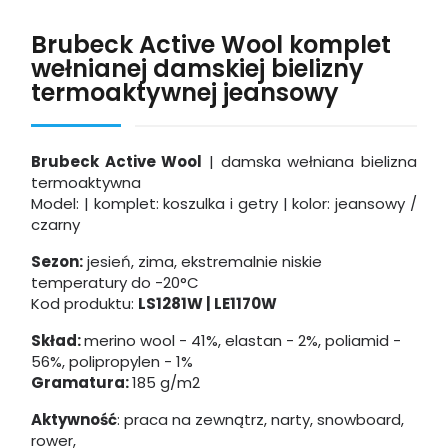
Brubeck Active Wool komplet
wełnianej damskiej bielizny
termoaktywnej jeansowy
Brubeck Active Wool
| damska wełniana bielizna
termoaktywna
Model: | komplet: koszulka i getry | kolor: jeansowy /
czarny
Sezon:
jesień, zima, ekstremalnie niskie
temperatury
do -20°C
Kod produktu:
LS1281W | LE1170W
Skład:
merino wool - 41%, elastan - 2%, poliamid -
56%, polipropylen - 1%
Gramatura:
185 g/m2
Aktywność
: praca na zewnątrz, narty, snowboard,
rower,