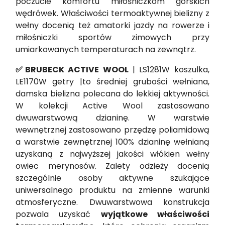
poczucie komfortu miłośniczkom górskich
wędrówek. Właściwości termoaktywnej bielizny z
wełny docenią też amatorki jazdy na rowerze i
miłośniczki sportów zimowych przy
umiarkowanych temperaturach na zewnątrz.
✅BRUBECK ACTIVE WOOL
| LS1281W koszulka,
LE1170W getry |to średniej grubości wełniana,
damska bielizna polecana do lekkiej aktywności.
W kolekcji Active Wool zastosowano
dwuwarstwową dzianinę. W warstwie
wewnętrznej zastosowano przędzę poliamidową
a warstwie zewnętrznej 100% dzianinę wełnianą
uzyskaną z najwyższej jakości włókien wełny
owiec merynosów. Zalety odzieży docenią
szczególnie osoby aktywne szukające
uniwersalnego produktu na zmienne warunki
atmosferyczne. Dwuwarstwowa konstrukcja
pozwala uzyskać
wyjątkowe właściwości