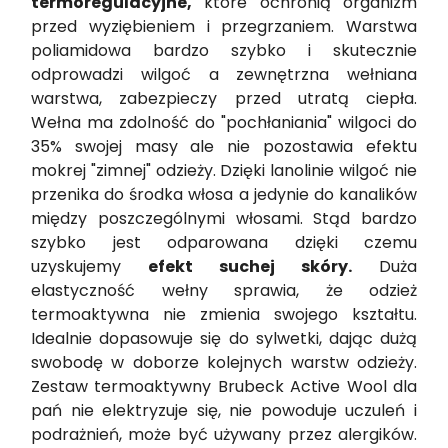
termoregulacyjne,
które ochronią organizm
przed wyziębieniem i przegrzaniem. Warstwa
poliamidowa bardzo szybko i skutecznie
odprowadzi wilgoć a zewnętrzna wełniana
warstwa, zabezpieczy przed utratą ciepła.
Wełna ma zdolność do "pochłaniania" wilgoci do
35% swojej masy ale nie pozostawia efektu
mokrej "zimnej" odzieży. Dzięki lanolinie wilgoć nie
przenika do środka włosa a jedynie do kanalików
między poszczególnymi włosami. Stąd bardzo
szybko jest odparowana dzięki czemu
uzyskujemy
efekt suchej skóry.
Duża
elastyczność wełny sprawia, że odzież
termoaktywna nie zmienia swojego kształtu.
Idealnie dopasowuje się do sylwetki, dając dużą
swobodę w doborze kolejnych warstw odzieży.
Zestaw termoaktywny Brubeck Active Wool dla
pań nie elektryzuje się, nie powoduje uczuleń i
podrażnień, może być używany przez alergików.