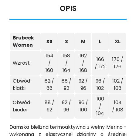
OPIS
Brubeck
XS
S
M
L
XL
Women
154
158
162
166
170 /
Wzrost
/
/
/
/ 172
176
160
164
168
Obwód
82 /
88 /
92 /
96 /
102 /
klatki
88
92
96
102
108
100
Obwód
88 /
92 /
96 /
104
/
bioder
92
96
100
/ 108
104
Damska bielizna termoaktywna z wełny Merino -
wykonana z elastycznej dzianiny o średniej