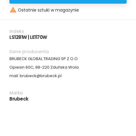

Ostatnie sztuki w magazynie
Indeks
LS1281W | LE1170W
Dane producenta
BRUBECK GLOBAL TRADING SP Z O.O
Opiesin 60C, 98-220 Zduńska Wola
mail: brubeck@brubeck.pl
Marka
Brubeck