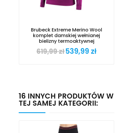
B
ko
Brubeck Extreme Merino Wool
komplet damskiej wełnianej
bielizny termoaktywnej
539,99 zł
619,99 zł
Cena
Cena
podstawowa
16 INNYCH PRODUKTÓW W
TEJ SAMEJ KATEGORII: