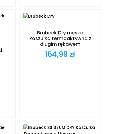
Brubeck Dry męska
koszulka termoaktywna z
długim rękawem
i
154,99 zł
Cena