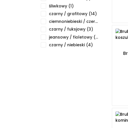
śliwkowy
(1)
czarny / grafitowy
(14)
ciemnoniebieski / czerwony
(4)
czarny / fuksjowy
(3)
jeansowy / fioletowy
(3)
czarny / niebieski
(4)
B