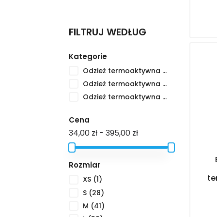
FILTRUJ WEDŁUG
Kategorie
Odzież termoaktywna wiosenno-letnia damska
Odzież termoaktywna wiosenno-letnia dziecięca
Odzież termoaktywna wiosenno-letnia męska
Cena
34,00 zł - 395,00 zł
Rozmiar
te
XS
(1)
S
(28)
M
(41)