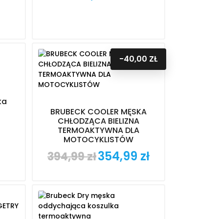
-40,00 ZŁ
ka
BRUBECK COOLER MĘSKA
CHŁODZĄCA BIELIZNA
TERMOAKTYWNA DLA
MOTOCYKLISTÓW
354,99 zł
394,99 zł
Cena
Cena
podstawowa