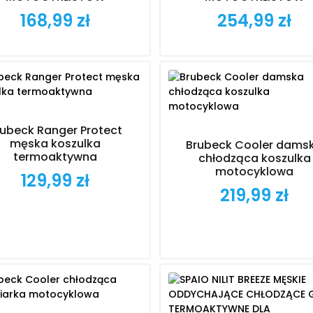
168,99 zł
254,99 zł
Cena
Cena
rubeck Ranger Protect
męska koszulka
Brubeck Cooler dams
termoaktywna
chłodząca koszulka
motocyklowa
129,99 zł
Cena
219,99 zł
Cena