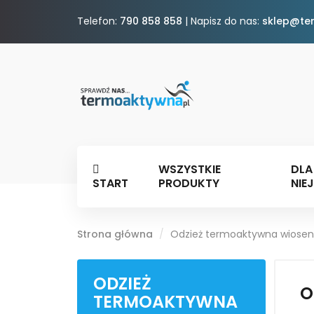
Telefon:
790 858 858
| Napisz do nas:
sklep@te
WSZYSTKIE
DLA
START
PRODUKTY
NIEJ
Strona główna
Odzież termoaktywna wiosen
ODZIEŻ
O
TERMOAKTYWNA