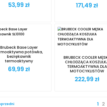
53,99 zł
171,49 zł
Cena
Cena
Brubeck Base Layer
rmoaktywna potówka,
bezrękawnik
BRUBECK COOLER MĘS
termoaktywny
CHŁODZĄCA KOSZULK
TERMOAKTYWNA DLA
69,99 zł
Cena
MOTOCYKLISTÓW
222,99 zł
Cena
1
2
oprzedni