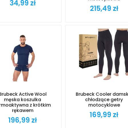
34,99 zł
Cena
215,49 zł
Cena
(23)
(5)
(34)
Brubeck Active Wool
Brubeck Cooler damsk
męska koszulka
chłodzące getry
rmoaktywna z krótkim
motocyklowe
rękawem
169,99 zł
Cena
196,99 zł
Cena