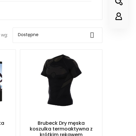

Dostępne
 wg:
ka
Brubeck Dry męska
koszulka termoaktywna z
krótkim rękawem