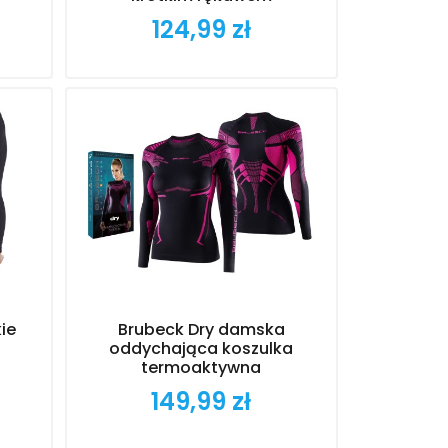
124,99 zł
Cena
ie
Brubeck Dry damska
oddychająca koszulka
termoaktywna
149,99 zł
Cena