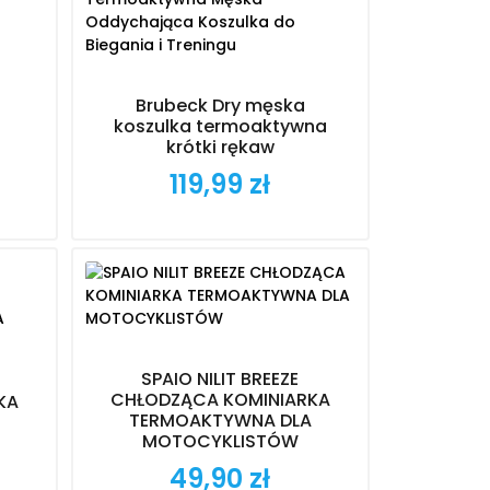
Brubeck Dry męska
koszulka termoaktywna
krótki rękaw
119,99 zł
Cena
SPAIO NILIT BREEZE
CHŁODZĄCA KOMINIARKA
SKA
TERMOAKTYWNA DLA
MOTOCYKLISTÓW
49,90 zł
Cena