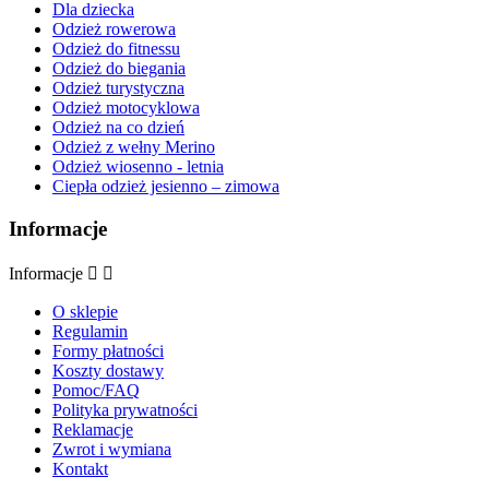
Dla dziecka
Odzież rowerowa
Odzież do fitnessu
Odzież do biegania
Odzież turystyczna
Odzież motocyklowa
Odzież na co dzień
Odzież z wełny Merino
Odzież wiosenno - letnia
Ciepła odzież jesienno – zimowa
Informacje
Informacje


O sklepie
Regulamin
Formy płatności
Koszty dostawy
Pomoc/FAQ
Polityka prywatności
Reklamacje
Zwrot i wymiana
Kontakt