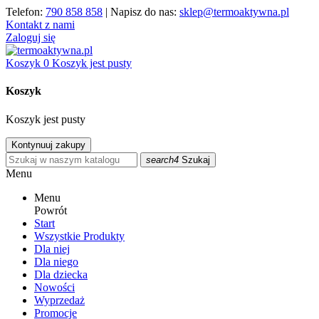
Telefon:
790 858 858
| Napisz do nas:
sklep@termoaktywna.pl
Kontakt z nami
Zaloguj się
Koszyk
0
Koszyk jest pusty
Koszyk
Koszyk jest pusty
Kontynuuj zakupy
search4
Szukaj
Menu
Menu
Powrót
Start
Wszystkie Produkty
Dla niej
Dla niego
Dla dziecka
Nowości
Wyprzedaż
Promocje