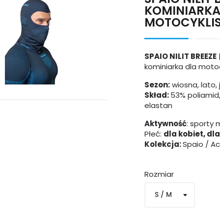
KOMINIARK
MOTOCYKLI
SPAIO NILIT BREEZE
kominiarka dla moto
Sezon:
wiosna, lato, 
Skład:
53% poliamid,
elastan
Aktywność
:
sporty 
Płeć:
dla kobiet, dl
Kolekcja:
Spaio / A
Rozmiar