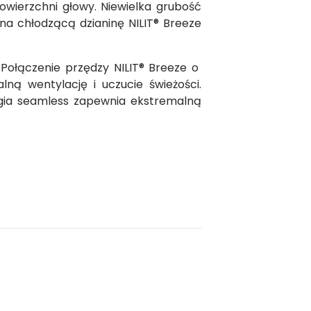
owierzchni głowy. Niewielka grubość
a chłodzącą dzianinę NILIT® Breeze
Połączenie przędzy NILIT® Breeze o
ą wentylację i uczucie świeżości.
ogia seamless zapewnia ekstremalną