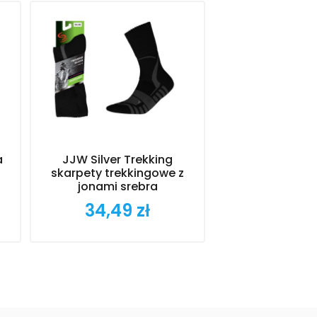
a
JJW Silver Trekking
Brubeck Acti
skarpety trekkingowe z
męskie g
jonami srebra
termoakt
34,49 zł
174,99
Cena
Cena