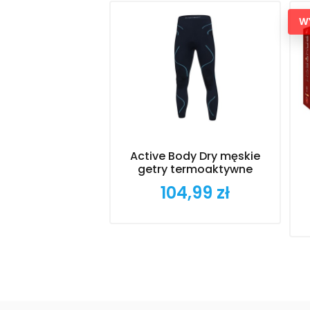
W
Active Body Dry męskie
getry termoaktywne
104,99 zł
Cena