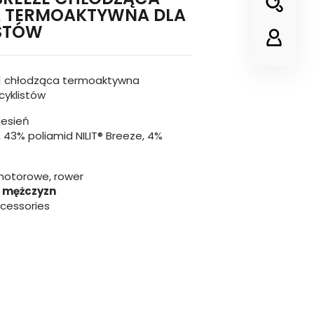
A TERMOAKTYWNA DLA
STÓW
| chłodząca termoaktywna
cyklistów
jesień
 43% poliamid NILIT® Breeze, 4%
motorowe, rower
a mężczyzn
ccessories