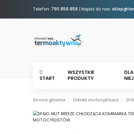
Telefon:
790 858 858
| Napisz do nas:
sklep@te
WSZYSTKIE
DLA
START
PRODUKTY
NIEJ
Strona główna
Odzież motocyklowa
SPA