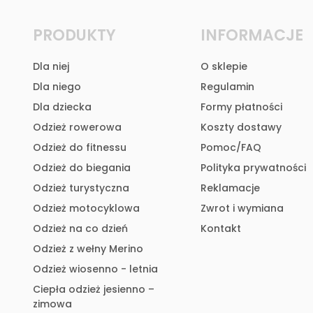
PRODUKTY
INFORMACJE
Dla niej
O sklepie
Dla niego
Regulamin
Dla dziecka
Formy płatności
Odzież rowerowa
Koszty dostawy
Odzież do fitnessu
Pomoc/FAQ
Odzież do biegania
Polityka prywatności
Odzież turystyczna
Reklamacje
Odzież motocyklowa
Zwrot i wymiana
Odzież na co dzień
Kontakt
Odzież z wełny Merino
Odzież wiosenno - letnia
Ciepła odzież jesienno –
zimowa