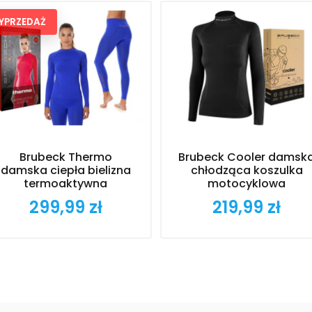
YPRZEDAŻ
Brubeck Thermo
Brubeck Cooler damsk
damska ciepła bielizna
chłodząca koszulka
termoaktywna
motocyklowa
299,99 zł
219,99 zł
Cena
Cena