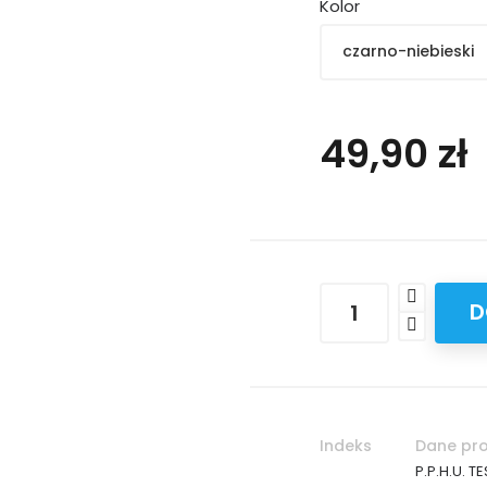
Kolor
49,90 zł
D
Indeks
Dane pr
P.P.H.U. T