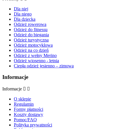
Dla niej
Dla niego
Dla dziecka
Odzież rowerowa
Odzież do fitnessu
Odzież do biegania
Odzież turystyczna
Odzież motocyklowa
Odzież na co dzień
Odzież z wełny Merino
Odzież wiosenno - letnia
Ciepła odzież jesienno – zimowa
Informacje
Informacje


O sklepie
Regulamin
Formy płatności
Koszty dostawy
Pomoc/FAQ
Polityka prywatności