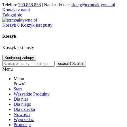
Telefon:
790 858 858
| Napisz do nas:
sklep@termoaktywna.pl
Kontakt z nami
Zaloguj się
Koszyk
0
Koszyk jest pusty
Koszyk
Koszyk jest pusty
Kontynuuj zakupy
search4
Szukaj
Menu
Menu
Powrót
Start
Wszystkie Produkty
Dla niej
Dla niego
Dla dziecka
Nowości
Wyprzedaż
Promocje