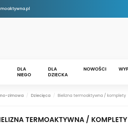
rmoaktywna.pl
DLA
DLA
NOWOŚCI
WYP
NIEGO
DZIECKA
enno-zimowa
Dziecięca
Bielizna termoaktywna / komplety
IELIZNA TERMOAKTYWNA / KOMPLETY