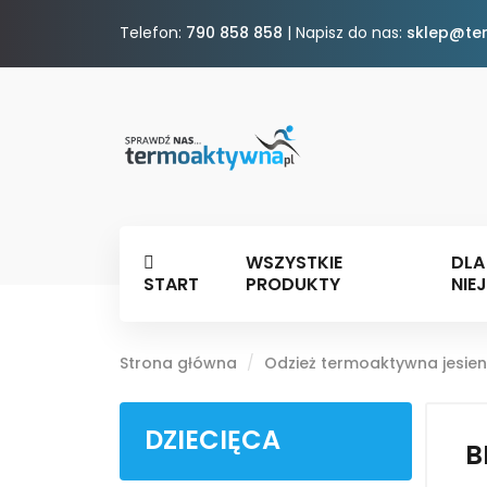
Telefon:
790 858 858
| Napisz do nas:
sklep@te
WSZYSTKIE
DLA
START
PRODUKTY
NIEJ
Strona główna
Odzież termoaktywna jesi
DZIECIĘCA
B