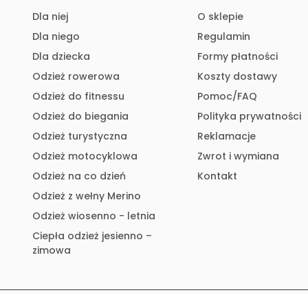
Dla niej
O sklepie
Dla niego
Regulamin
Dla dziecka
Formy płatności
Odzież rowerowa
Koszty dostawy
Odzież do fitnessu
Pomoc/FAQ
Odzież do biegania
Polityka prywatności
Odzież turystyczna
Reklamacje
Odzież motocyklowa
Zwrot i wymiana
Odzież na co dzień
Kontakt
Odzież z wełny Merino
Odzież wiosenno - letnia
Ciepła odzież jesienno –
zimowa
oaktywna.pl Wszelkie prawa zastrzeżone. | Realizacja:
mediama