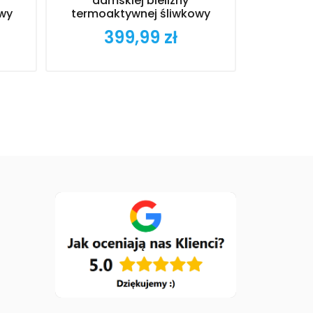
damskiej bielizny
wy
termoaktywnej śliwkowy
399,99 zł
Cena