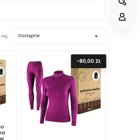
Dostępne

 wg:
-80,00 ZŁ
no
na
aw