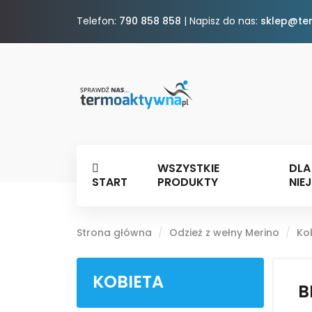
Telefon:
790 858 858
| Napisz do nas:
sklep@te
WSZYSTKIE
DLA
START
PRODUKTY
NIEJ
Strona główna
Odzież z wełny Merino
Ko
KOBIETA
B