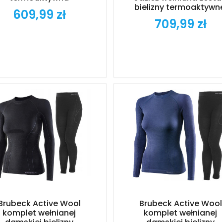
bielizny termoaktywn
609,99 zł
Cena
709,99 zł
Cena
Brubeck Active Wool
Brubeck Active Wool
komplet wełnianej
komplet wełnianej