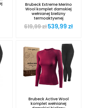
ej
Brubeck Extreme Merino
Wool komplet damskiej
wełnianej bielizny
termoaktywnej
539,99 zł
619,99 zł
Cena
Cena
podstawowa
Brubeck Active Wool
komplet wełnianej