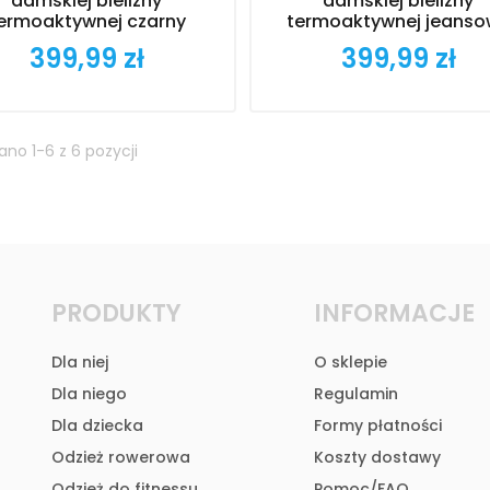
damskiej bielizny
damskiej bielizny
ermoaktywnej czarny
termoaktywnej jeanso
399,99 zł
399,99 zł
Cena
Cena
no 1-6 z 6 pozycji
PRODUKTY
INFORMACJE
Dla niej
O sklepie
Dla niego
Regulamin
Dla dziecka
Formy płatności
Odzież rowerowa
Koszty dostawy
Odzież do fitnessu
Pomoc/FAQ