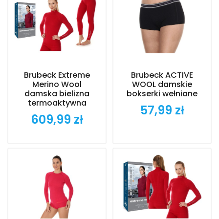
Brubeck Extreme
Brubeck ACTIVE
Merino Wool
WOOL damskie
damska bielizna
bokserki wełniane
termoaktywna
57,99 zł
Cena
609,99 zł
Cena