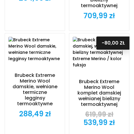
termoaktywnej
709,99 zł
Cena
-80,00 ZŁ
Brubeck Extreme
Merino Wool
Brubeck Extreme
damskie, wełniane
Merino Wool
termiczne
komplet damskiej
legginsy
wełnianej bielizny
termoaktywne
termoaktywnej
288,49 zł
Cena
619,99 zł
Cena
Cena
539,99 zł
podstawowa