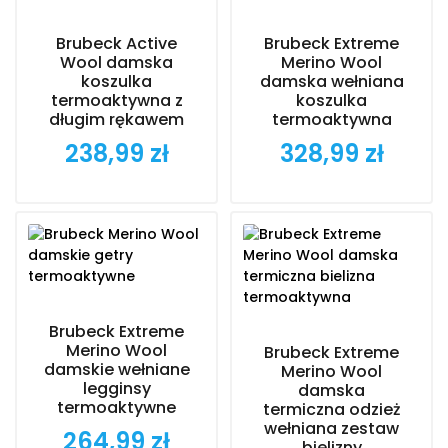
Brubeck Active
Brubeck Extreme
Wool damska
Merino Wool
koszulka
damska wełniana
termoaktywna z
koszulka
długim rękawem
termoaktywna
238,99 zł
328,99 zł
Cena
Cena
Brubeck Extreme
Merino Wool
Brubeck Extreme
damskie wełniane
Merino Wool
legginsy
damska
termoaktywne
termiczna odzież
wełniana zestaw
264,99 zł
Cena
bielizny