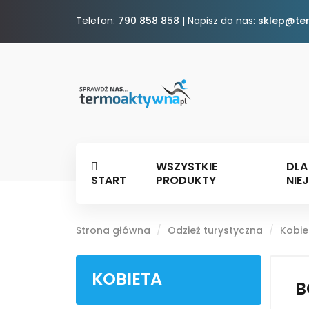
Telefon:
790 858 858
| Napisz do nas:
sklep@te
WSZYSTKIE
DLA
START
PRODUKTY
NIEJ
Strona główna
Odzież turystyczna
Kobie
KOBIETA
B