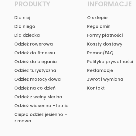
PRODUKTY
INFORMACJE
Dla niej
O sklepie
Dla niego
Regulamin
Dla dziecka
Formy płatności
Odzież rowerowa
Koszty dostawy
Odzież do fitnessu
Pomoc/FAQ
Odzież do biegania
Polityka prywatności
Odzież turystyczna
Reklamacje
Odzież motocyklowa
Zwrot i wymiana
Odzież na co dzień
Kontakt
Odzież z wełny Merino
Odzież wiosenno - letnia
Ciepła odzież jesienno –
zimowa