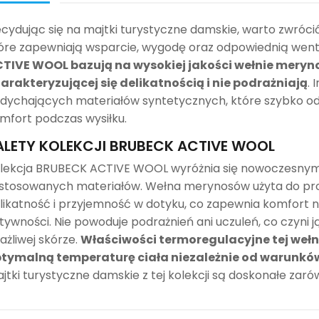
cydując się na majtki turystyczne damskie, warto zwróc
óre zapewniają wsparcie, wygodę oraz odpowiednią went
TIVE WOOL bazują na wysokiej jakości wełnie meryno
arakteryzującej się delikatnością i nie podrażniają
. 
dychających materiałów syntetycznych, które szybko od
mfort podczas wysiłku.
ALETY KOLEKCJI BRUBECK ACTIVE WOOL
lekcja BRUBECK ACTIVE WOOL wyróżnia się nowoczesnym
stosowanych materiałów. Wełna merynosów użyta do produ
likatność i przyjemność w dotyku, co zapewnia komfort
tywności. Nie powoduje podrażnień ani uczuleń, co czyni
ażliwej skórze.
Właściwości termoregulacyjne tej wełn
tymalną temperaturę ciała niezależnie od warunk
jtki turystyczne damskie z tej kolekcji są doskonałe zarów