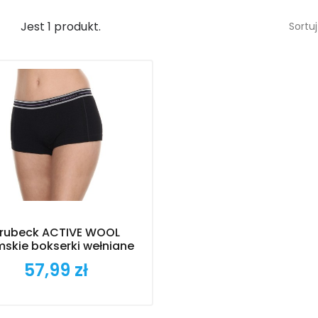
Jest 1 produkt.
Sortuj
rubeck ACTIVE WOOL
skie bokserki wełniane
57,99 zł
Cena