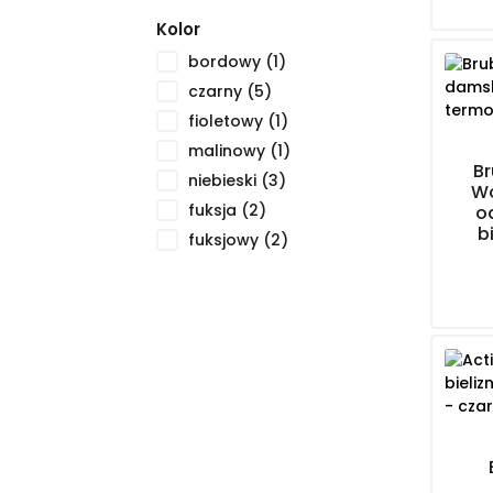
Kolor
bordowy
(1)
czarny
(5)
fioletowy
(1)
malinowy
(1)
B
niebieski
(3)
Wo
fuksja
(2)
o
b
fuksjowy
(2)