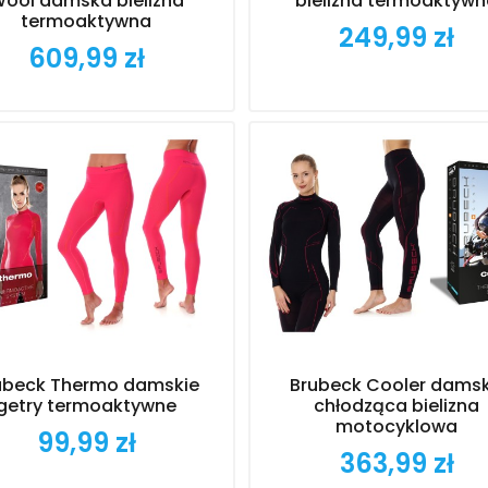
ool damska bielizna
bielizna termoaktyw
termoaktywna
249,99 zł
Cena
609,99 zł
Cena
ubeck Thermo damskie
Brubeck Cooler dams
getry termoaktywne
chłodząca bielizna
motocyklowa
99,99 zł
Cena
363,99 zł
Cena