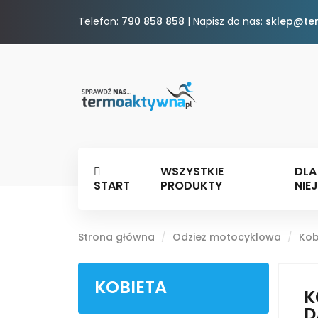
Telefon:
790 858 858
| Napisz do nas:
sklep@te
WSZYSTKIE
DLA
START
PRODUKTY
NIEJ
Strona główna
Odzież motocyklowa
Kob
KOBIETA
K
D