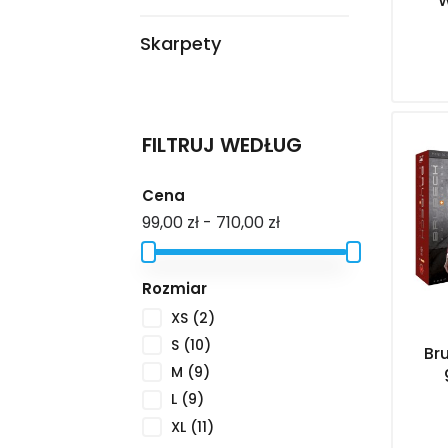
W
Skarpety
FILTRUJ WEDŁUG
Cena
99,00 zł - 710,00 zł
Rozmiar
XS
(2)
S
(10)
Br
M
(9)
L
(9)
XL
(11)