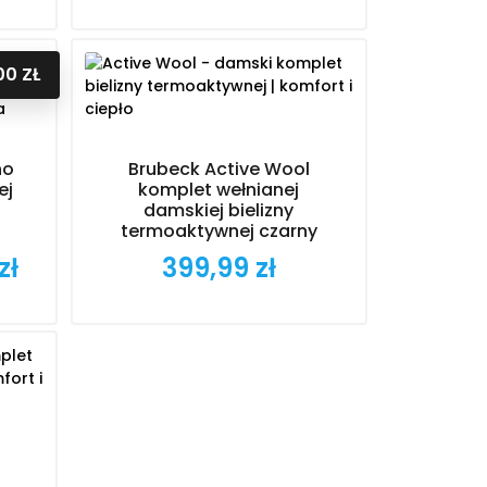
00 ZŁ
no
Brubeck Active Wool
ej
komplet wełnianej
damskiej bielizny
termoaktywnej czarny
zł
399,99 zł
Cena