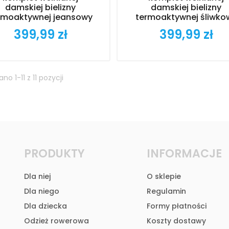
damskiej bielizny
damskiej bielizny
rmoaktywnej jeansowy
termoaktywnej śliwko
399,99 zł
399,99 zł
Cena
Cena
no 1-11 z 11 pozycji
PRODUKTY
INFORMACJE
Dla niej
O sklepie
Dla niego
Regulamin
Dla dziecka
Formy płatności
Odzież rowerowa
Koszty dostawy