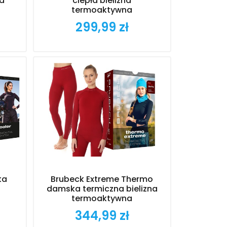
na
ciepła bielizna
termoaktywna
299,99 zł
Cena
ka
Brubeck Extreme Thermo
damska termiczna bielizna
termoaktywna
344,99 zł
Cena