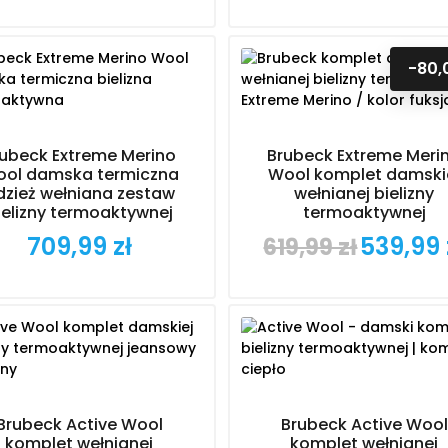
-80,
rubeck Extreme Merino
Brubeck Extreme Meri
ol damska termiczna
Wool komplet damski
dzież wełniana zestaw
wełnianej bielizny
ielizny termoaktywnej
termoaktywnej
709,99 zł
539,99 
619,99 zł
Cena
Cena
Cena
podstawowa
Brubeck Active Wool
Brubeck Active Wool
komplet wełnianej
komplet wełnianej