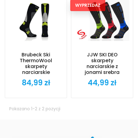
WYPRZEDAŻ
Brubeck Ski
JJW SKI DEO
ThermoWool
skarpety
skarpety
narciarskie z
narciarskie
jonami srebra
84,99 zł
44,99 zł
Cena
Cena
Pokazano 1-2 z 2 pozycji