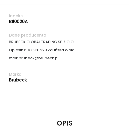
Indeks
BI10020A
Dane producenta
BRUBECK GLOBAL TRADING SP Z O.O
Opiesin 60C, 98-220 Zduńska Wola
mail: brubeck@brubeck.pl
Marka
Brubeck
OPIS