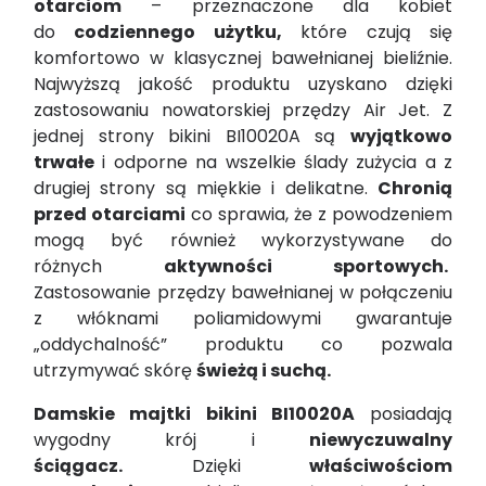
otarciom
– przeznaczone dla kobiet
do
codziennego użytku,
które czują się
komfortowo w klasycznej bawełnianej bieliźnie.
Najwyższą jakość produktu uzyskano dzięki
zastosowaniu nowatorskiej przędzy Air Jet. Z
jednej strony bikini BI10020A są
wyjątkowo
trwałe
i odporne na wszelkie ślady zużycia a z
drugiej strony są miękkie i delikatne.
Chronią
przed otarciami
co sprawia, że z powodzeniem
mogą być również wykorzystywane do
różnych
aktywności sportowych.
Zastosowanie przędzy bawełnianej w połączeniu
z włóknami poliamidowymi gwarantuje
„oddychalność” produktu co pozwala
utrzymywać skórę
świeżą i suchą.
Damskie majtki bikini BI10020A
posiadają
wygodny krój i
niewyczuwalny
ściągacz.
Dzięki
właściwościom