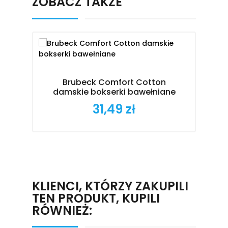
ZOBACZ TAKŻE
Brubeck Comfort Cotton
damskie bokserki bawełniane
31,49 zł
Cena
KLIENCI, KTÓRZY ZAKUPILI
TEN PRODUKT, KUPILI
RÓWNIEŻ: