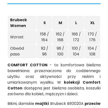
Brubeck
S
M
L
XL
Women
158 /
162 /
166 /
170 /
Wzrost
164
168
172
176
Obwód
92 /
96 /
100 /
104 /
pasa
96
100
104
108
COMFORT COTTON
- to komfortowa bielizna
bawełniana przeznaczona do codziennego
użytku oraz aktywności przy niskim i
umiarkowanym wysiłku. W
kolekcji Comfort
Cotton
dostępna jest bielizna osobista, koszulki
zarówno dla kobiet, mężczyzn i dzieci.
Bikini, damskie
majtki
Brubeck BI10020A
przeciw