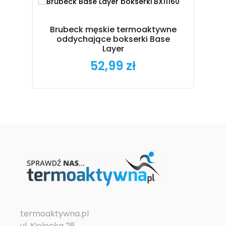
Brubeck męskie termoaktywne
oddychające bokserki Base
Layer
d
52,99 zł
Cena
termoaktywna.pl
ul. Kielecka 28