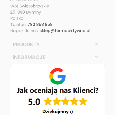
Woj. Świętokrzyskie
25-090 Dyminy
Polska
Telefon:
790 858 858
Napisz do nas:
sklep@termoaktywna.pl
PRODUKTY

INFORMACJE
