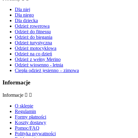
Dla niej
Dla niego
Dla dziecka
Odzież rowerowa
Odzież do fitnessu
Odzież do biegania
Odzież turystyczna
Odzież motocyklowa
Odzież na co dzień
Odzież z wełny Merino
Odzież wiosenno - letnia
Ciepła odzież jesienno – zimowa
Informacje
Informacje


O sklepie
Regulamin
Formy płatności
Koszty dostawy
Pomoc/FAQ
Polityka prywatności