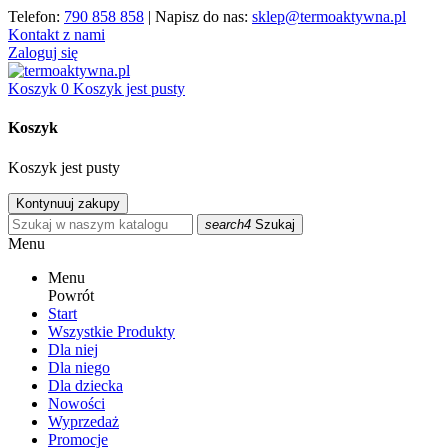
Telefon:
790 858 858
| Napisz do nas:
sklep@termoaktywna.pl
Kontakt z nami
Zaloguj się
Koszyk
0
Koszyk jest pusty
Koszyk
Koszyk jest pusty
Kontynuuj zakupy
search4
Szukaj
Menu
Menu
Powrót
Start
Wszystkie Produkty
Dla niej
Dla niego
Dla dziecka
Nowości
Wyprzedaż
Promocje