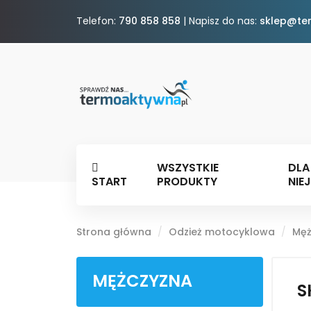
Telefon:
790 858 858
| Napisz do nas:
sklep@te
WSZYSTKIE
DLA
START
PRODUKTY
NIEJ
Strona główna
Odzież motocyklowa
Męż
MĘŻCZYZNA
S