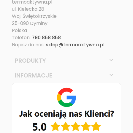
termoaktywna.pl
ul. Kielecka 28
Woj. Świętokrzyskie
25-090 Dyminy
Polska
Telefon:
790 858 858
Napisz do nas:
sklep@termoaktywna.pl
PRODUKTY

INFORMACJE
